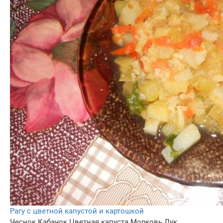
Рагу с цветной капустой и картошкой
Чеснок
Кабачок
Цветная капуста
Морковь
Лук