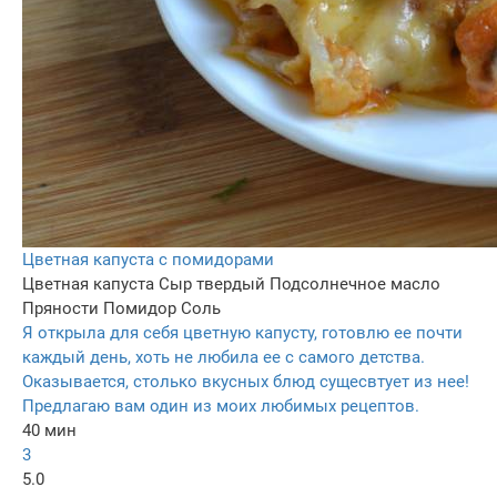
Цветная капуста с помидорами
Цветная капуста
Сыр твердый
Подсолнечное масло
Пряности
Помидор
Соль
Я открыла для себя цветную капусту, готовлю ее почти
каждый день, хоть не любила ее с самого детства.
Оказывается, столько вкусных блюд сущесвтует из нее!
Предлагаю вам один из моих любимых рецептов.
40 мин
3
5.0