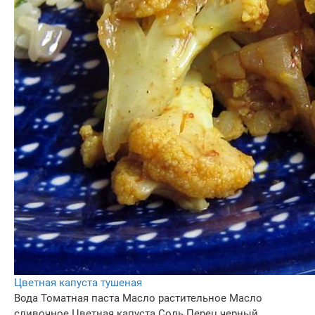
Цветная капуста тушеная
Вода
Томатная паста
Масло растительное
Масло
сливочное
Цветная капуста
Соль
Перец черный