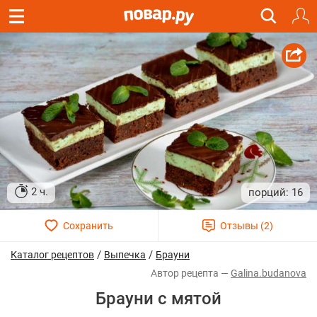
2 ч.
16
/
/
Каталог рецептов
Выпечка
Брауни
Galina.budanova
Брауни с мятой