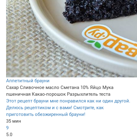
Аппетитный брауни
Сахар
Сливочное масло
Сметана 10%
Яйцо
Мука
пшеничная
Какао-порошок
Разрыхлитель теста
Этот рецепт брауни мне понравился как ни один другой.
Делюсь рецептиком и с вами! Смотрите, как
приготовить обезжиренный брауни!
35 мин
9
5.0