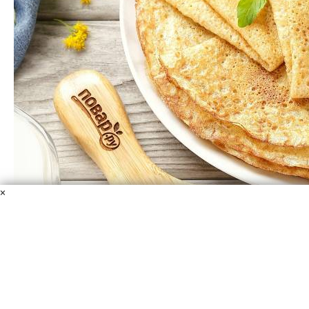
×
Простой рецепт блинов на воде
Вода
Мука
Сахар
Растительное масло
Сода
Ванильный
сахар
Соль
Яйца
Если в доме нет молока, но захотелось блинчиков — не
беда! Приготовить простой рецепт блинов на воде