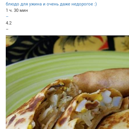
блюдо для ужина и очень даже недорогое :)
1 ч. 30 мин
–
4.2
–