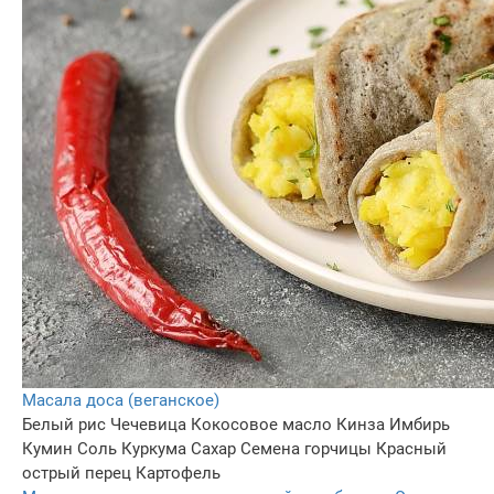
Масала доса (веганское)
Белый рис
Чечевица
Кокосовое масло
Кинза
Имбирь
Кумин
Соль
Куркума
Сахар
Семена горчицы
Красный
острый перец
Картофель