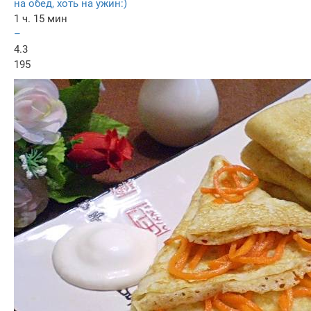
на обед, хоть на ужин:)
1 ч. 15 мин
–
4.3
195