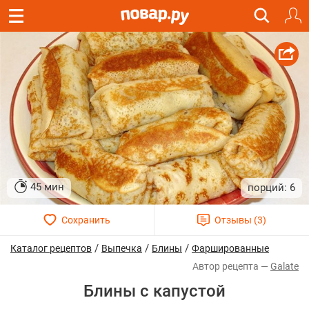
45 мин
6
/
/
/
Каталог рецептов
Выпечка
Блины
Фаршированные
Galate
Блины с капустой