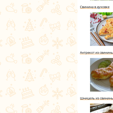
Свинина в духовке
Антрекот из свинин
Шницель из свинины