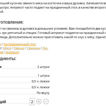
оший кусочек свиного мяса на косточке и ваша духовка. Запекается в
ыстро. Антрекот часто подают на праздничный стол, в качестве второг
ой.
отовления:
 из свинины в духовке в домашних условиях. Вам понадобится два ку
, лук репчатый и специи. Готовый антрекот подается на праздничный 
блюда. Дополнительно можно приготовить какой-то соус к мясу. Удачи!
н
/
На праздничный стол
т:
Мясо
/
Овощи
/
Свинина
/
Лук
да
/
Антрекот
едиенты:
е
2
штуки
1
штука
0,5
ч. ложки
0,5
ч. ложки
По вкусу
ций
2