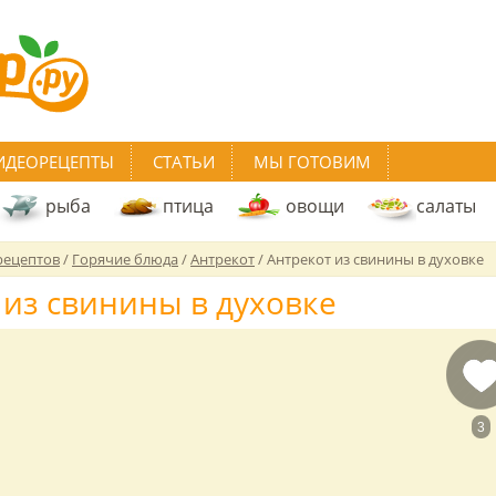
ИДЕОРЕЦЕПТЫ
СТАТЬИ
МЫ ГОТОВИМ
рыба
птица
овощи
салаты
рецептов
/
Горячие блюда
/
Антрекот
/
Антрекот из свинины в духовке
 из свинины в духовке
3