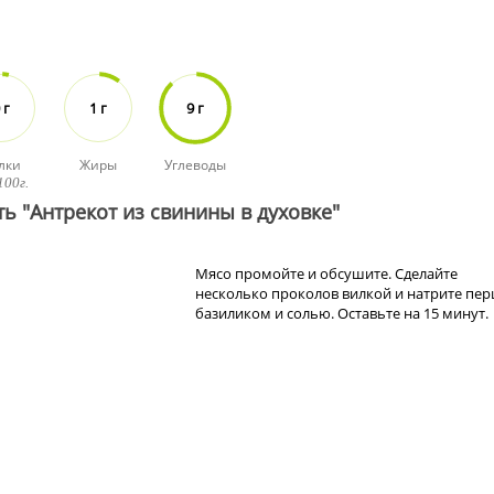
 г
1 г
9 г
лки
Жиры
Углеводы
100г.
ь "Антрекот из свинины в духовке"
Мясо промойте и обсушите. Сделайте
несколько проколов вилкой и натрите пер
базиликом и солью. Оставьте на 15 минут.