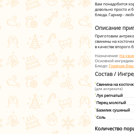
Вам понадобится хор
довольно просто и б
блюда. Гарнир - люб
Описание приг
Приготовим антрекот
свинины на косточке
в качестве второго 
Назначение:
На ужи
Основной ингредиен
Блюдо:
Горячие блю
Состав / Ингр
Свинина на косточк
(для антрекота)
Лук репчатый
Перец молотый
Базилик сушеный
Соль
Количество пор