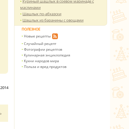
Куриный шашлык в соевом маринаде с
маслинами
Шашлык по-абхазски
Шашлык из баранины с овощами
ПОЛЕЗНОЕ
Новые рецепты
Случайный рецепт
Фотографии рецептов
Кулинарная энциклопедия
Кухни народов мира
Польза и вред продуктов
.2014
ь