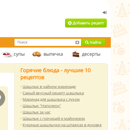
Добавить рецепт
Найти
супы
выпечка
десерты
Горячие блюда - лучшие 10
рецептов
Шашлык в чайном маринаде
Самый вкусный рецепт шашлыка
Маринад для шашлыка с луком
Шашлык "Наполеон"
Шашлык за час
Шашлык с горчицей и майонезом
Куриные шашлычки на шпажках в духовке