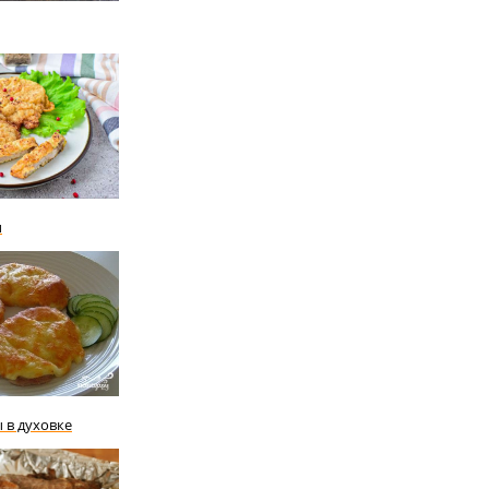
ы
 в духовке