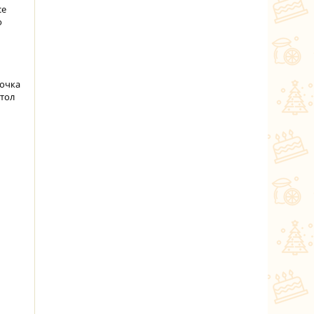
се
о
сочка
стол