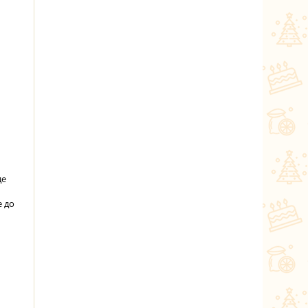
де
е до