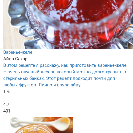
Варенье-желе
Айва
Сахар
В этом рецепте я расскажу, как приготовить варенье-желе
– очень вкусный десерт, который можно долго хранить в
стерильных банках. Этот рецепт подходит почти для
любых фруктов. Лично я взяла айву.
1 ч.
–
4.7
401