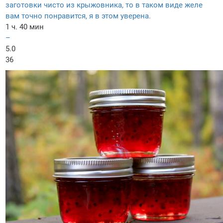
заготовки чисто из крыжовника, то в таком виде желе
вам точно понравится, я в этом уверена.
1 ч. 40 мин
–
5.0
36