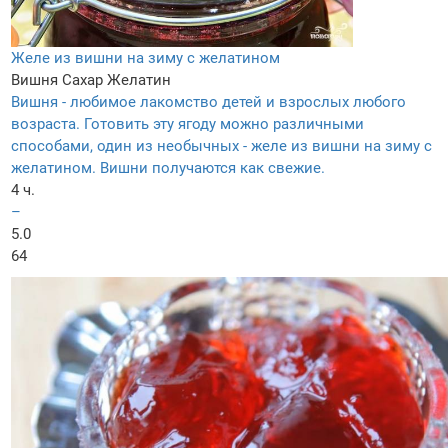
Желе из вишни на зиму с желатином
Вишня
Сахар
Желатин
Вишня - любимое лакомство детей и взрослых любого
возраста. Готовить эту ягоду можно различными
способами, один из необычных - желе из вишни на зиму с
желатином. Вишни получаются как свежие.
4 ч.
–
5.0
64