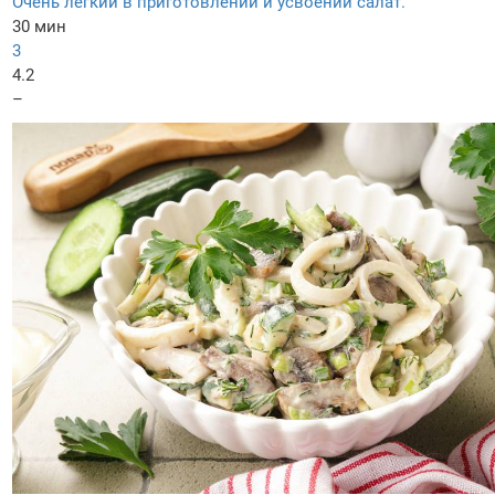
Очень легкий в приготовлении и усвоении салат.
30 мин
3
4.2
–