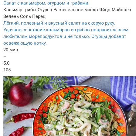
Салат с кальмаром, огурцом и грибами
Кальмар
Грибы
Огурец
Растительное масло
Яйцо
Майонез
Зелень
Соль
Перец
Лёгкий, полезный и вкусный салат на скорую руку.
Удачное сочетание кальмаров и грибов понравится всем
любителям морепродуктов и не только. Огурцы добавят
освежающую нотку.
20 мин
–
5.0
105