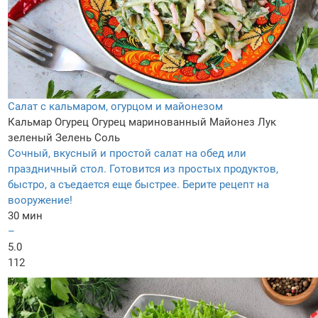
Салат с кальмаром, огурцом и майонезом
Кальмар
Огурец
Огурец маринованный
Майонез
Лук
зеленый
Зелень
Соль
Сочный, вкусный и простой салат на обед или
праздничный стол. Готовится из простых продуктов,
быстро, а съедается еще быстрее. Берите рецепт на
вооружение!
30 мин
–
5.0
112