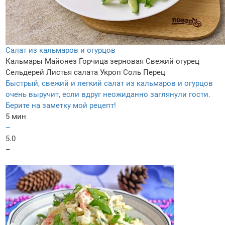
Салат из кальмаров и огурцов
Кальмары
Майонез
Горчица зерновая
Свежий огурец
Сельдерей
Листья салата
Укроп
Соль
Перец
Быстрый, свежий и легкий салат из кальмаров и огурцов
очень выручит, если вдруг неожиданно заглянули гости.
Берите на заметку мой рецепт!
5 мин
–
5.0
–