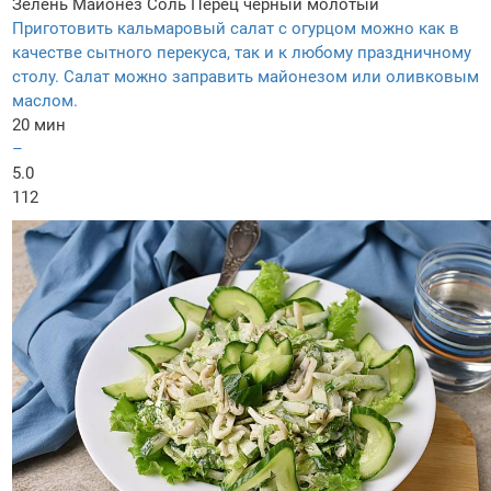
Зелень
Майонез
Соль
Перец черный молотый
Приготовить кальмаровый салат с огурцом можно как в
качестве сытного перекуса, так и к любому праздничному
столу. Салат можно заправить майонезом или оливковым
маслом.
20 мин
–
5.0
112