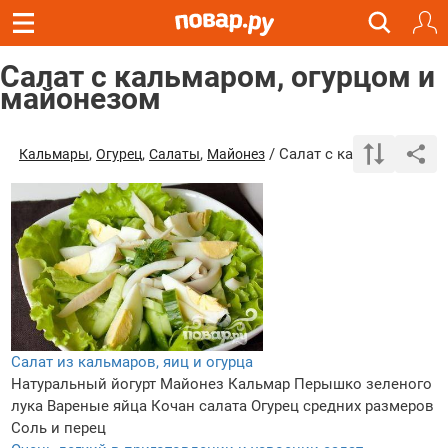
Салат с кальмаром, огурцом и
майонезом
,
,
,
/ Салат с кальмаром, ог
Кальмары
Огурец
Салаты
Майонез
Салат из кальмаров, яиц и огурца
Натуральный йогурт
Майонез
Кальмар
Перышко зеленого
лука
Вареные яйца
Кочан салата
Огурец средних размеров
Соль и перец