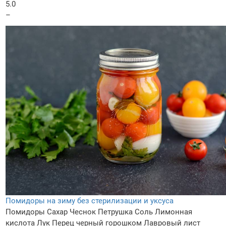
5.0
–
Помидоры на зиму без стерилизации и уксуса
Помидоры
Сахар
Чеснок
Петрушка
Соль
Лимонная
кислота
Лук
Перец черный горошком
Лавровый лист