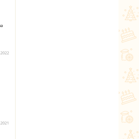
на
.2022
.2021