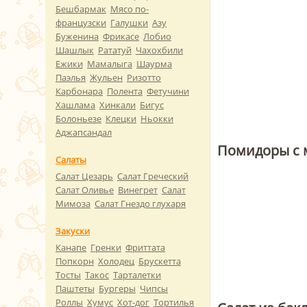
Бешбармак
Мясо по-
французски
Галушки
Азу
Буженина
Фрикасе
Лобио
Шашлык
Рататуй
Чахохбили
Ежики
Мамалыга
Шаурма
Паэлья
Жульен
Ризотто
Карбонара
Полента
Фетучини
Хашлама
Хинкали
Бигус
Болоньезе
Клецки
Ньокки
Аджапсандал
Помидоры с 
Салаты
Салат Цезарь
Салат Греческий
Салат Оливье
Винегрет
Салат
Мимоза
Салат Гнездо глухаря
Закуски
Канапе
Гренки
Фриттата
Попкорн
Холодец
Брускетта
Тосты
Такос
Тарталетки
Паштеты
Бургеры
Чипсы
Роллы
Хумус
Хот-дог
Тортилья