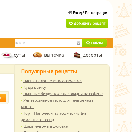
Добавить рецепт
Найти
супы
выпечка
десерты
Популярные рецепты
Паста "Болоньезе" классическая
Кудрявый суп
Пышные бездрожжевые оладьи на кефире
Универсальное тесто для пельменей и
мантов
Торт "Наполеон" классический (из
домашнего теста)
Шампиньоны в духовке