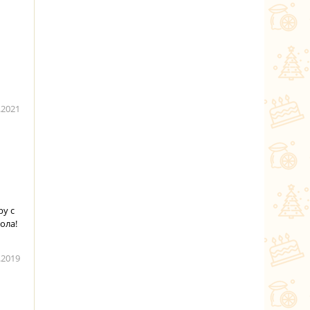
.2021
ру с
ола!
.2019