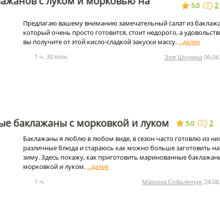
лажанов с луком и морковью на
2
5.0
Предлагаю вашему вниманию замечательный салат из баклажа
который очень просто готовится, стоит недорого, а удовольств
вы получите от этой кисло-сладкой закуски массу.
1 ч. 30 мин
Зоя Шунина
06.06
е баклажаны с морковкой и луком
2
5.0
Баклажаны я люблю в любом виде, в сезон часто готовлю из ни
различные блюда и стараюсь как можно больше заготовить на
зиму. Здесь покажу, как приготовить маринованные баклажан
морковкой и луком.
1 ч.
Марина Софьянчук
24.08