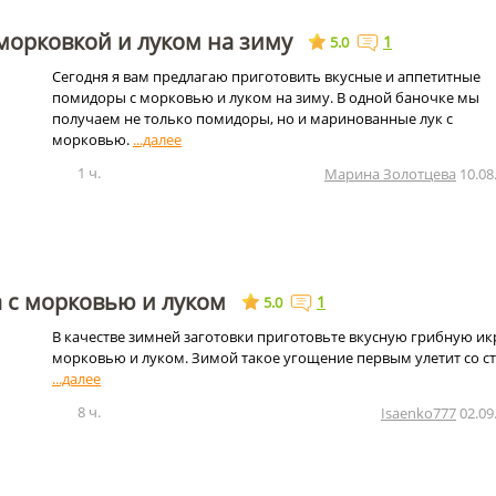
морковкой и луком на зиму
1
5.0
Сегодня я вам предлагаю приготовить вкусные и аппетитные
помидоры с морковью и луком на зиму. В одной баночке мы
получаем не только помидоры, но и маринованные лук с
морковью.
1 ч.
Марина Золотцева
10.08
 с морковью и луком
1
5.0
В качестве зимней заготовки приготовьте вкусную грибную ик
морковью и луком. Зимой такое угощение первым улетит со ст
8 ч.
Isaenko777
02.09