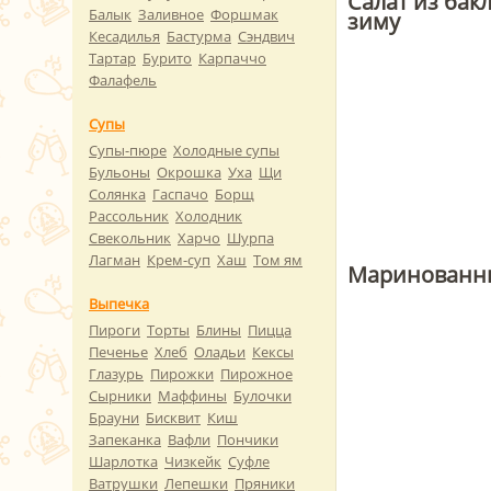
Салат из бак
Балык
Заливное
Форшмак
зиму
Кесадилья
Бастурма
Сэндвич
Тартар
Бурито
Карпаччо
Фалафель
Супы
Супы-пюре
Холодные супы
Бульоны
Окрошка
Уха
Щи
Солянка
Гаспачо
Борщ
Рассольник
Холодник
Свекольник
Харчо
Шурпа
Лагман
Крем-суп
Хаш
Том ям
Маринованны
Выпечка
Пироги
Торты
Блины
Пицца
Печенье
Хлеб
Оладьи
Кексы
Глазурь
Пирожки
Пирожное
Сырники
Маффины
Булочки
Брауни
Бисквит
Киш
Запеканка
Вафли
Пончики
Шарлотка
Чизкейк
Суфле
Ватрушки
Лепешки
Пряники