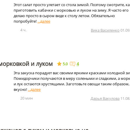
Этот салат просто улетает со стола зимой. Поэтому смотрите, ка
приготовить кабачки с морковью и луком на зиму. Я часто его
делаю просто в сыром виде к столу летом. Обязательно
попробуйте!
4 ч.
Вика Василенко
01.09
морковкой и луком
4
5.0
Эта закуска порадует вас своими яркими красками холодной з
Помидорчики получаются в меру солеными и сладкими, а мор
и лук остаются хрустящими. Заготовьте овощи таким образом,
вкусно!
20 мин
Дарья Вакулова
11.08