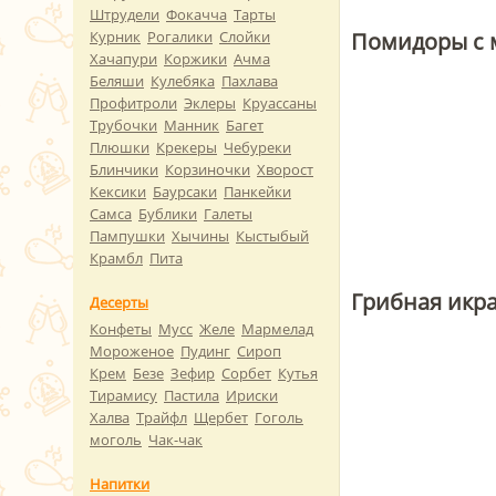
Штрудели
Фокачча
Тарты
Помидоры с 
Курник
Рогалики
Слойки
Хачапури
Коржики
Ачма
Беляши
Кулебяка
Пахлава
Профитроли
Эклеры
Круассаны
Трубочки
Манник
Багет
Плюшки
Крекеры
Чебуреки
Блинчики
Корзиночки
Хворост
Кексики
Баурсаки
Панкейки
Самса
Бублики
Галеты
Пампушки
Хычины
Кыстыбый
Крамбл
Пита
Грибная икра
Десерты
Конфеты
Мусс
Желе
Мармелад
Мороженое
Пудинг
Сироп
Крем
Безе
Зефир
Сорбет
Кутья
Тирамису
Пастила
Ириски
Халва
Трайфл
Щербет
Гоголь
моголь
Чак-чак
Напитки