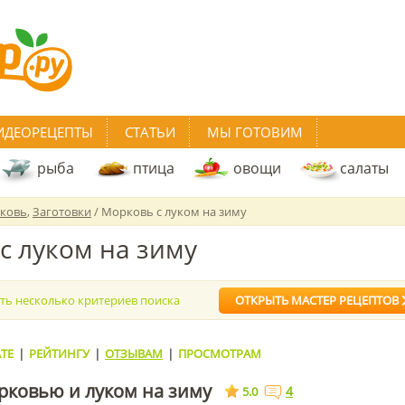
ИДЕОРЕЦЕПТЫ
СТАТЬИ
МЫ ГОТОВИМ
рыба
птица
овощи
салаты
ковь
,
Заготовки
/ Морковь с луком на зиму
с луком на зиму
ать несколько критериев поиска
ОТКРЫТЬ МАСТЕР РЕЦЕПТОВ
ТЕ
|
РЕЙТИНГУ
|
ОТЗЫВАМ
|
ПРОСМОТРАМ
рковью и луком на зиму
4
5.0