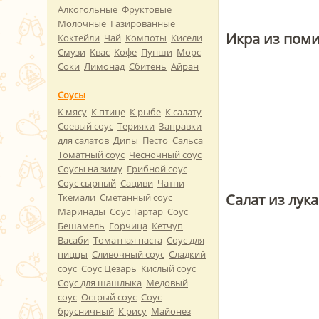
Алкогольные
Фруктовые
Молочные
Газированные
Икра из поми
Коктейли
Чай
Компоты
Кисели
Смузи
Квас
Кофе
Пунши
Морс
Соки
Лимонад
Сбитень
Айран
Соусы
К мясу
К птице
К рыбе
К салату
Соевый соус
Терияки
Заправки
для салатов
Дипы
Песто
Сальса
Томатный соус
Чесночный соус
Соусы на зиму
Грибной соус
Соус сырный
Сациви
Чатни
Салат из лук
Ткемали
Сметанный соус
Маринады
Соус Тартар
Соус
Бешамель
Горчица
Кетчуп
Васаби
Томатная паста
Соус для
пиццы
Сливочный соус
Сладкий
соус
Соус Цезарь
Кислый соус
Соус для шашлыка
Медовый
соус
Острый соус
Соус
брусничный
К рису
Майонез