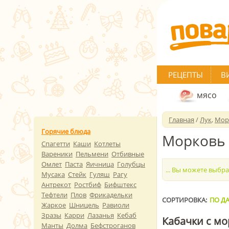
РЕЦЕПТЫ
В
мясо
Главная
/
Лук
,
Мор
Горячие блюда
Морковь 
Спагетти
Каши
Котлеты
Вареники
Пельмени
Отбивные
Омлет
Паста
Яичница
Голубцы
... Вы можете выбр
Мусака
Стейк
Гуляш
Рагу
Антрекот
Ростбиф
Бифштекс
Тефтели
Плов
Фрикадельки
СОРТИРОВКА:
ПО ДА
Жаркое
Шницель
Равиоли
Зразы
Карри
Лазанья
Кебаб
Кабачки с мо
Манты
Долма
Бефстроганов