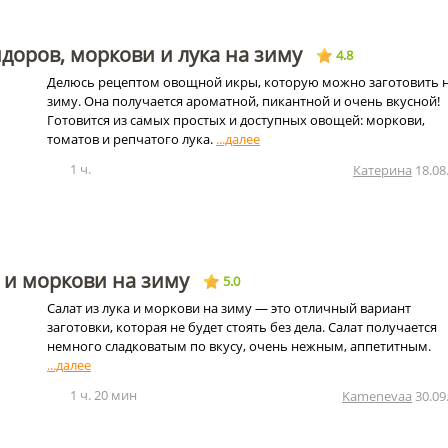
доров, моркови и лука на зиму
4.8
Делюсь рецептом овощной икры, которую можно заготовить 
зиму. Она получается ароматной, пикантной и очень вкусной!
Готовится из самых простых и доступных овощей: моркови,
томатов и репчатого лука.
1 ч.
Катерина
18.08
а и моркови на зиму
5.0
Салат из лука и моркови на зиму — это отличный вариант
заготовки, которая не будет стоять без дела. Салат получается
немного сладковатым по вкусу, очень нежным, аппетитным.
1 ч. 20 мин
Kamenevaa
30.09