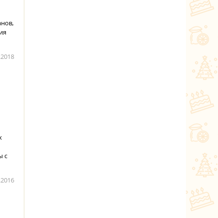
нов,
ия
.2018
х
ы с
.2016