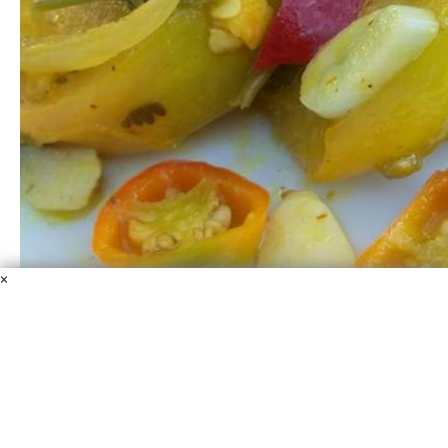
×
Закуска из зеленых помидоров
Помидоры зеленые
Перец
Уксус 9%
Масло
Чеснок
Специи
Соль
Зелень свежая
Лук репчатый
Отличный вариант для пикника - закуска из зеленых
помидоров. Я научился делать такую, когда гостил у
друга в Грузии. Там такую нехитрую овощную закуску