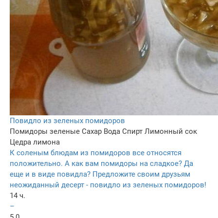
Повидло из зеленых помидоров
Помидоры зеленые
Сахар
Вода
Спирт
Лимонный сок
Цедра лимона
К соленым блюдам из помидоров все относятся
положительно. А как вам помидоры на сладкое? Да
еще и в виде повидла? Предложите своим друзьям
неожиданный десерт - повидло из зеленых помидоров!
14 ч.
–
5.0