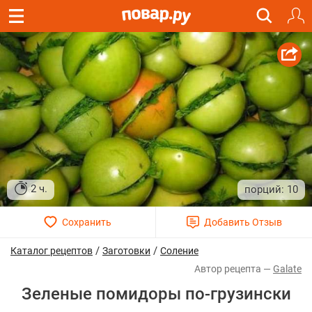
2 ч.
10
/
/
Каталог рецептов
Заготовки
Соление
Galate
Зеленые помидоры по-грузински