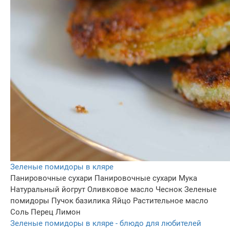
Зеленые помидоры в кляре
Панировочные сухари
Панировочные сухари
Мука
Натуральный йогрут
Оливковое масло
Чеснок
Зеленые
помидоры
Пучок базилика
Яйцо
Растительное масло
Соль
Перец
Лимон
Зеленые помидоры в кляре - блюдо для любителей