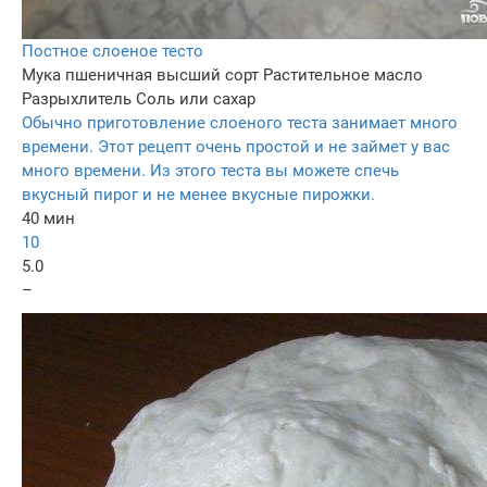
Постное слоеное тесто
Мука пшеничная высший сорт
Растительное масло
Разрыхлитель
Соль или сахар
Обычно приготовление слоеного теста занимает много
времени. Этот рецепт очень простой и не займет у вас
много времени. Из этого теста вы можете спечь
вкусный пирог и не менее вкусные пирожки.
40 мин
10
5.0
–