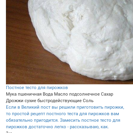
Постное тесто для пирожков
Мука пшеничная
Вода
Масло подсолнечное
Сахар
Дрожжи сухие быстродействующие
Соль
Если в Великий пост вы решили приготовить пирожки,
то простой рецепт постного теста для пирожков вам
обязательно пригодится. Замесить постное тесто для
пирожков достаточно легко - рассказываю, как.