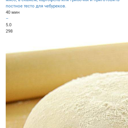
постное тесто для чебуреков.
40 мин
–
5.0
298