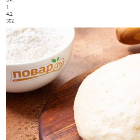
3 ч.
1
4.2
302