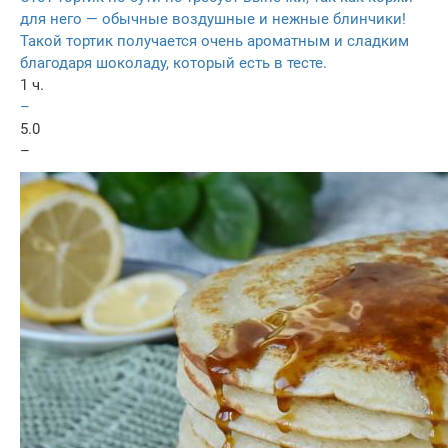
для него — обычные воздушные и нежные блинчики!
Такой тортик получается очень ароматным и сладким
благодаря шоколаду, который есть в тесте.
1 ч.
–
5.0
–