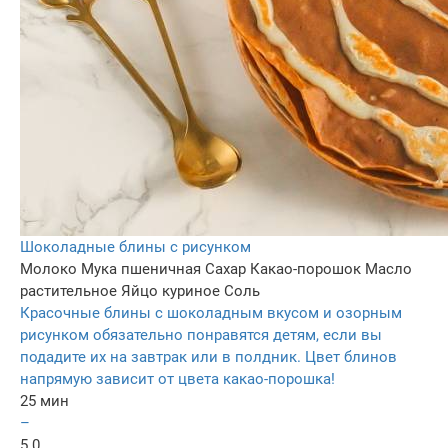
Шоколадные блины с рисунком
Молоко
Мука пшеничная
Сахар
Какао-порошок
Масло
растительное
Яйцо куриное
Соль
Красочные блины с шоколадным вкусом и озорным
рисунком обязательно понравятся детям, если вы
подадите их на завтрак или в полдник. Цвет блинов
напрямую зависит от цвета какао-порошка!
25 мин
–
5.0