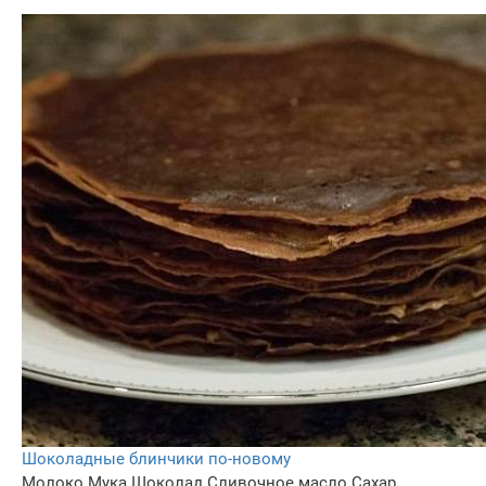
Шоколадные блинчики по-новому
Молоко
Мука
Шоколад
Сливочное масло
Сахар