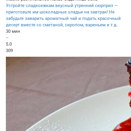
Устройте сладкоежкам вкусный утренний сюрприз —
приготовьте им шоколадные оладьи на завтрак! Не
забудьте заварить ароматный чай и подать красочный
десерт вместе со сметаной, сиропом, вареньем и т.д.
30 мин
–
5.0
309