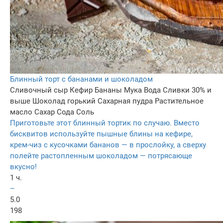
Блинный торт с бананами и шоколадом
Сливочный сыр
Кефир
Бананы
Мука
Вода
Сливки 30% и
выше
Шоколад горький
Сахарная пудра
Растительное
масло
Сахар
Сода
Соль
Приготовьте этот блинный тортик по случаю. Вместо
бисквитов используйте пышные блины на кефире,
крем-чиз с кусочками бананов — в прослойку, а сверху
полейте растопленным шоколадом — потрясающе
вкусно!
1 ч.
–
5.0
198