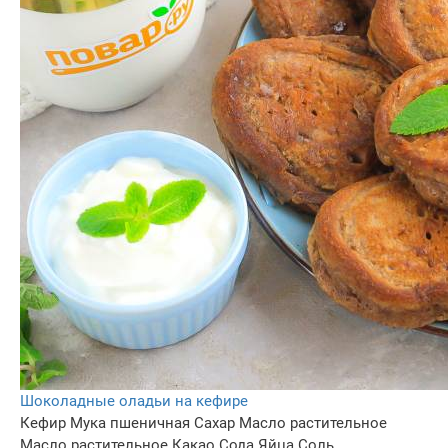
Шоколадные оладьи на кефире
Кефир
Мука пшеничная
Сахар
Масло растительное
Масло растительное
Какао
Сода
Яйца
Соль