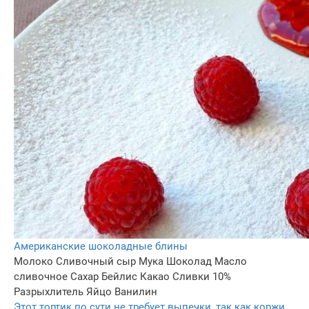
Американские шоколадные блины
Молоко
Сливочный сыр
Мука
Шоколад
Масло
сливочное
Сахар
Бейлис
Какао
Сливки 10%
Разрыхлитель
Яйцо
Ванилин
Этот тортик по сути не требует выпечки, так как коржи