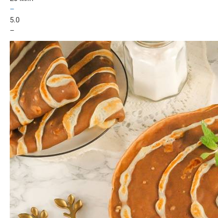
–
5.0
–