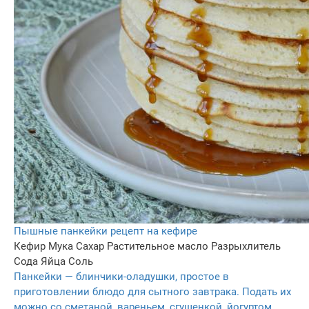
Пышные панкейки рецепт на кефире
Кефир
Мука
Сахар
Растительное масло
Разрыхлитель
Сода
Яйца
Соль
Панкейки — блинчики-оладушки, простое в
приготовлении блюдо для сытного завтрака. Подать их
можно со сметаной, вареньем, сгущенкой, йогуртом,