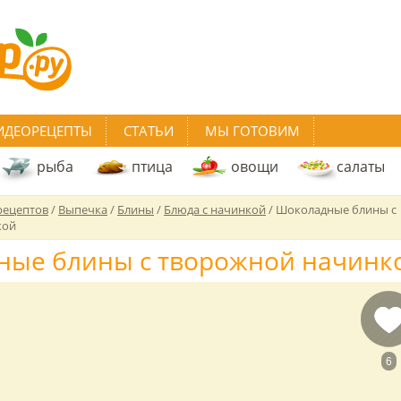
ИДЕОРЕЦЕПТЫ
СТАТЬИ
МЫ ГОТОВИМ
рыба
птица
овощи
салаты
рецептов
/
Выпечка
/
Блины
/
Блюда с начинкой
/
Шоколадные блины с
кой
ые блины с творожной начинк
6