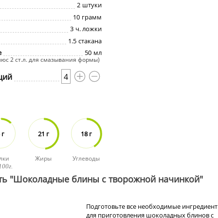
2
штуки
10
грамм
3
ч. ложки
1.5
стакана
е
50
мл
плюс 2 ст.л. для смазывания формы)
ций
4
 г
21 г
18 г
лки
Жиры
Углеводы
100г.
ть "Шоколадные блины с творожной начинкой"
Подготовьте все необходимые ингредиен
для приготовления шоколадных блинов с