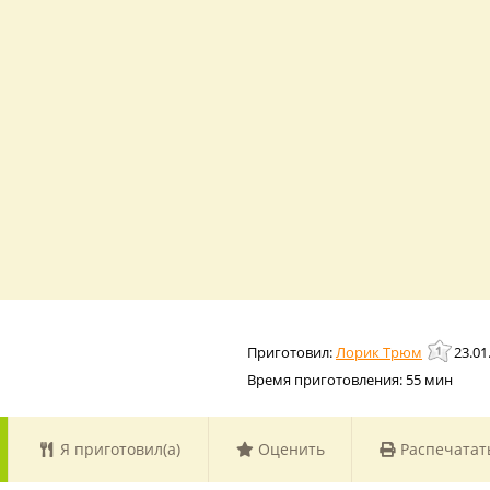
Лорик Трюм
23.01
Время приготовления:
55 мин
Я приготовил(а)
Оценить
Распечатат