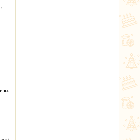
е
лины.