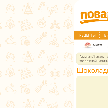
РЕЦЕПТЫ
В
мясо
Главная
/
Каталог 
творожной начин
Шоколадн