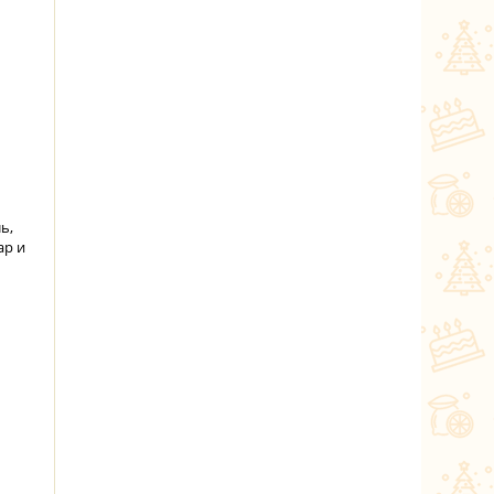
ь,
ар и