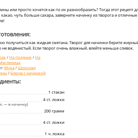
ны или просто хочется как-то их разнообразить? Тогда этот рецепт д
о какао, чуть больше сахара, заверните начинку из творога и отличные
ле!
отовления:
но получиться как жидкая сметана. Творог для начинки берите жирны
 не водянистый. Если творог очень влажный, влейте меньше сливок.
рак
/
На полдник
/
На
Масленица
т:
Мука
/
Шоколад
ины
/
Блюда с начинкой
едиенты:
1
стакан
4
ст. ложки
т.л. — в начинку)
200
грамм
4
ст. ложки
1
ч. ложка