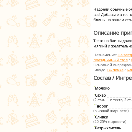
Надоели обычные бли
вас! Добавьте в тест
блины на вашем сто
Описание приг
Тесто на блины долж
мягкий и желательно
Назначение:
На завт
праздничный стол
/
Основной ингредиен
Блюдо:
Выпечка
/
Бл
Состав / Ингр
Молоко
Сахар
(2 ст.л. — в тесто, 2 с
Творог
(высокой жирности)
Сливки
(20-25% жирности)
Разрыхлитель