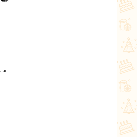
льный
блин