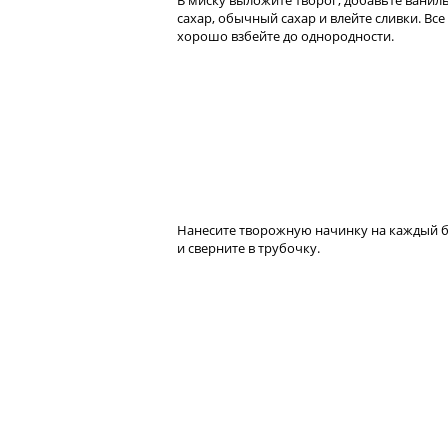
В миску выложите творог, добавьте вани
сахар, обычный сахар и влейте сливки. Все
хорошо взбейте до однородности.
Нанесите творожную начинку на каждый 
и сверните в трубочку.