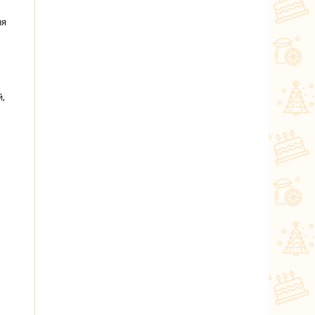
ля
й,