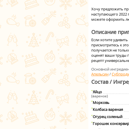
Хочу предложить при
наступающего 2022 г
можете оформить лю
Описание приг
Если хотите удивить
присмотритесь к это
получается не толь
оценят ваши труды 
рецепт универсальн
Основной ингредиен
Апельсин
/
Субпрод
Состав / Ингр
Яйцо
(вареное)
Морковь
Колбаса вареная
Огурец соленый
Горошек консерви