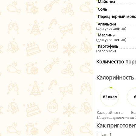
Майонез
Соль
Перец черный мол
Апельсин
(для украшения)
Маслины
(для украшения)
Картофель
(отварной)
Количество пор
Калорийность
83 ккал
6
Калорийность
Бе
Пищевая ценность на 
Как приготовит