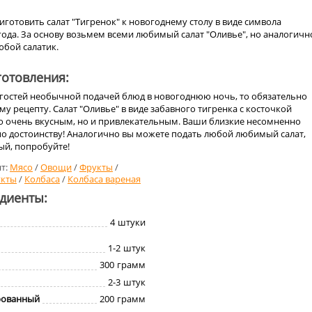
готовить салат "Тигренок" к новогоднему столу в виде символа
ода. За основу возьмем всеми любимый салат "Оливье", но аналогичн
бой салатик.
отовления:
 гостей необычной подачей блюд в новогоднюю ночь, то обязательно
му рецепту. Салат "Оливье" в виде забавного тигренка с косточкой
ко очень вкусным, но и привлекательным. Ваши близкие несомненно
по достоинству! Аналогично вы можете подать любой любимый салат,
ый, попробуйте!
т:
Мясо
/
Овощи
/
Фрукты
/
укты
/
Колбаса
/
Колбаса вареная
едиенты:
4
штуки
1-2
штук
300
грамм
2-3
штук
рованный
200
грамм