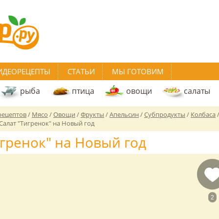
ИДЕОРЕЦЕПТЫ
СТАТЬИ
МЫ ГОТОВИМ
рыба
птица
овощи
салаты
рецептов
/
Мясо
/
Овощи
/
Фрукты
/
Апельсин
/
Субпродукты
/
Колбаса
Салат "Тигренок" на Новый год
игренок" на Новый год
2