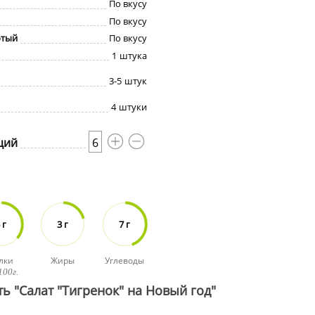
По вкусу
По вкусу
отый
По вкусу
1
штука
3-5
штук
4
штуки
ций
6
 г
3 г
7 г
лки
Жиры
Углеводы
100г.
ь "Салат "Тигренок" на Новый год"