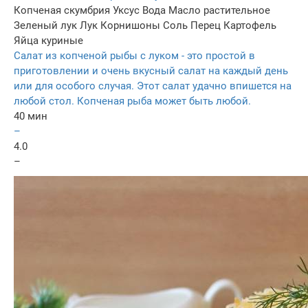
Копченая скумбрия
Уксус
Вода
Масло растительное
Зеленый лук
Лук
Корнишоны
Соль
Перец
Картофель
Яйца куриные
Салат из копченой рыбы с луком - это простой в
приготовлении и очень вкусный салат на каждый день
или для особого случая. Этот салат удачно впишется на
любой стол. Копченая рыба может быть любой.
40 мин
–
4.0
–