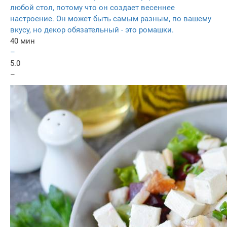
любой стол, потому что он создает весеннее
настроение. Он может быть самым разным, по вашему
вкусу, но декор обязательный - это ромашки.
40 мин
–
5.0
–