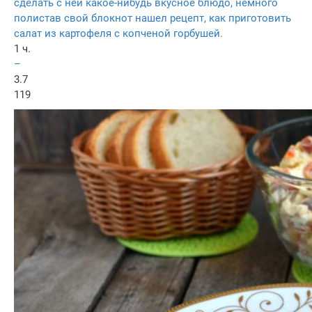
сделать с ней какое-нибудь вкусное блюдо, немного
полистав свой блокнот нашел рецепт, как приготовить
салат из картофеля с копченой горбушей.
1 ч.
–
3.7
119