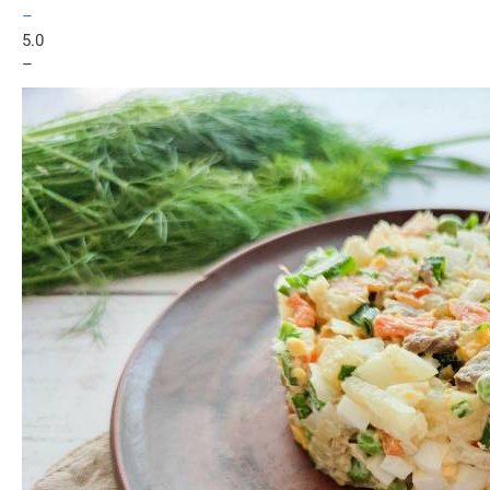
–
5.0
–