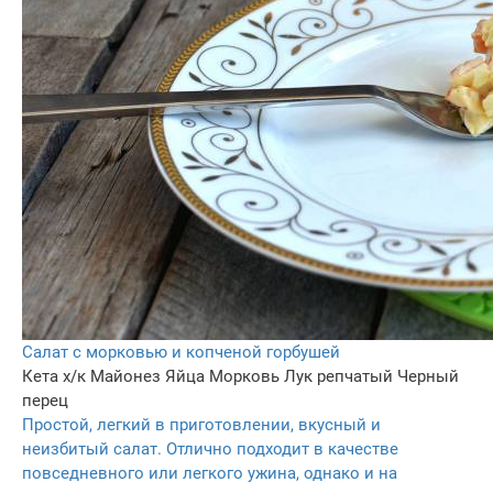
Салат с морковью и копченой горбушей
Кета х/к
Майонез
Яйца
Морковь
Лук репчатый
Черный
перец
Простой, легкий в приготовлении, вкусный и
неизбитый салат. Отлично подходит в качестве
повседневного или легкого ужина, однако и на