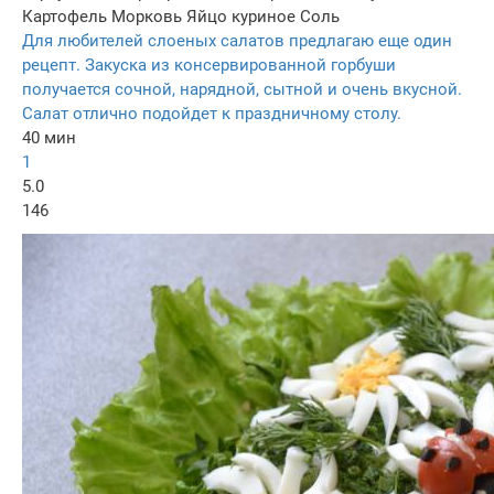
Картофель
Морковь
Яйцо куриное
Соль
Для любителей слоеных салатов предлагаю еще один
рецепт. Закуска из консервированной горбуши
получается сочной, нарядной, сытной и очень вкусной.
Салат отлично подойдет к праздничному столу.
40 мин
1
5.0
146