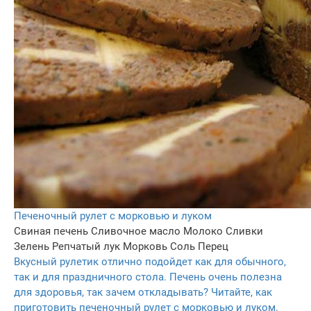
Печеночный рулет с морковью и луком
Свиная печень
Сливочное масло
Молоко
Сливки
Зелень
Репчатый лук
Морковь
Соль
Перец
Вкусный рулетик отлично подойдет как для обычного,
так и для праздничного стола. Печень очень полезна
для здоровья, так зачем откладывать? Читайте, как
приготовить печеночный рулет с морковью и луком.