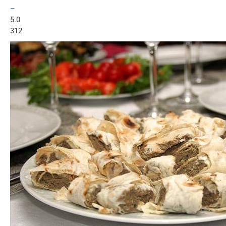
–
5.0
312