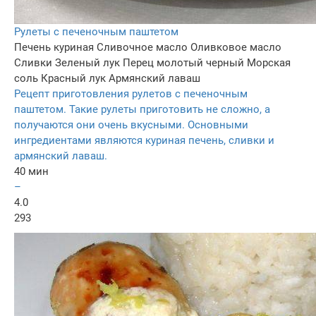
Рулеты с печеночным паштетом
Печень куриная
Сливочное масло
Оливковое масло
Сливки
Зеленый лук
Перец молотый черный
Морская
соль
Красный лук
Армянский лаваш
Рецепт приготовления рулетов с печеночным
паштетом. Такие рулеты приготовить не сложно, а
получаются они очень вкусными. Основными
ингредиентами являются куриная печень, сливки и
армянский лаваш.
40 мин
–
4.0
293