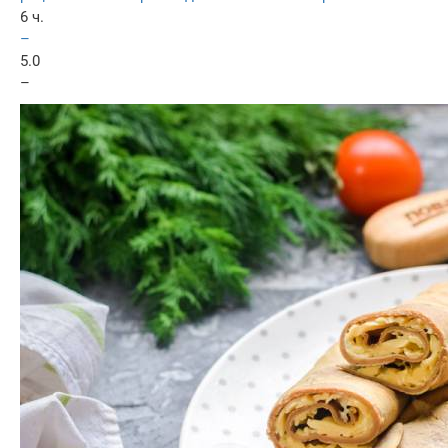
6 ч.
–
5.0
–