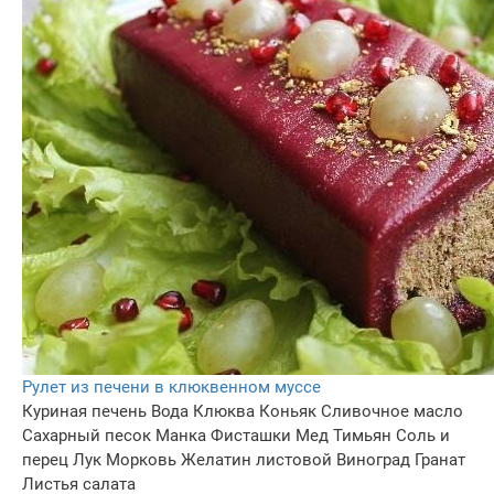
Рулет из печени в клюквенном муссе
Куриная печень
Вода
Клюква
Коньяк
Сливочное масло
Сахарный песок
Манка
Фисташки
Мед
Тимьян
Соль и
перец
Лук
Морковь
Желатин листовой
Виноград
Гранат
Листья салата