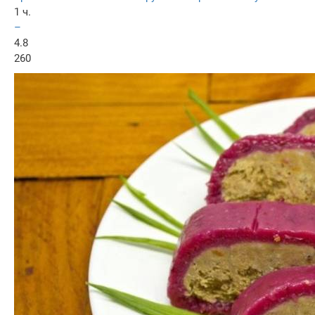
1 ч.
–
4.8
260