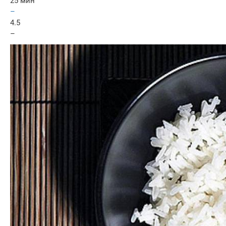
25 мин
–
4.5
–