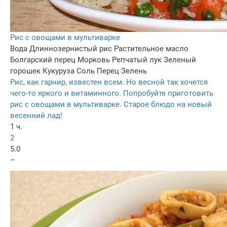
Рис с овощами в мультиварке
Вода
Длиннозернистый рис
Растительное масло
Болгарский перец
Морковь
Репчатый лук
Зеленый
горошек
Кукуруза
Соль
Перец
Зелень
Рис, как гарнир, известен всем. Но весной так хочется
чего-то яркого и витаминного. Попробуйте приготовить
рис с овощами в мультиварке. Старое блюдо на новый
весенний лад!
1 ч.
2
5.0
–