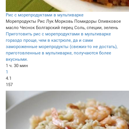
Рис с морепродуктами в мультиварке
Морепродукты
Рис
Лук
Морковь
Помидоры
Оливковое
масло
Чеснок
Болгарский перец
Соль, специи, зелень
Приготовить рис с морепродуктами в мультиварке
гораздо проще, чем в кастрюле, да и сами
замороженные морепродукты (свежих-то не достать),
приготовленные в мультиварке, получаются более
вкусными.
1 ч. 30 мин
1
4.1
157