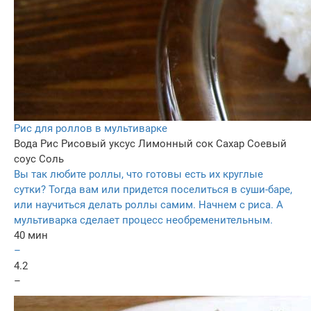
Рис для роллов в мультиварке
Вода
Рис
Рисовый уксус
Лимонный сок
Сахар
Соевый
соус
Соль
Вы так любите роллы, что готовы есть их круглые
сутки? Тогда вам или придется поселиться в суши-баре,
или научиться делать роллы самим. Начнем с риса. А
мультиварка сделает процесс необременительным.
40 мин
–
4.2
–