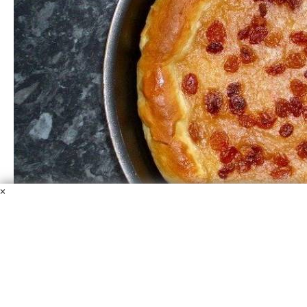
×
Постный яблочный пирог на дрожжах
Мука
Вода тёплая
Яблочное повидло
Сахар
Изюм
Растительное масло
Дрожжи сухие
Соль
Ещё раз убеждаюсь в том, что есть множество