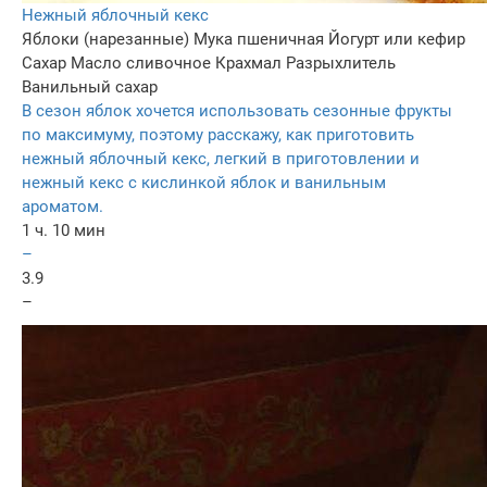
Нежный яблочный кекс
Яблоки (нарезанные)
Мука пшеничная
Йогурт или кефир
Сахар
Масло сливочное
Крахмал
Разрыхлитель
Ванильный сахар
В сезон яблок хочется использовать сезонные фрукты
по максимуму, поэтому расскажу, как приготовить
нежный яблочный кекс, легкий в приготовлении и
нежный кекс с кислинкой яблок и ванильным
ароматом.
1 ч. 10 мин
–
3.9
–