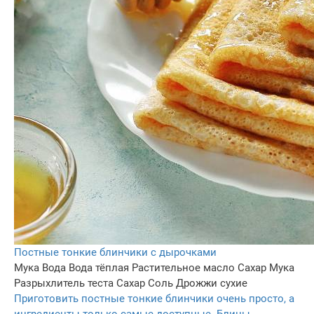
Постные тонкие блинчики с дырочками
Мука
Вода
Вода тёплая
Растительное масло
Сахар
Мука
Разрыхлитель теста
Сахар
Соль
Дрожжи сухие
Приготовить постные тонкие блинчики очень просто, а