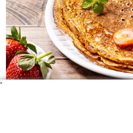
×
Постные блины на дрожжах
Молоко растительное
Мука пшеничная
Масло
растительное
Сахар
Дрожжи сухие быстродействующие
Соль
Если вдруг захотелось блинов во время поста, то