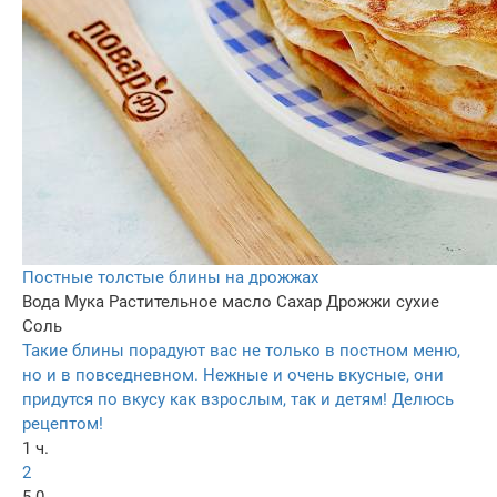
Постные толстые блины на дрожжах
Вода
Мука
Растительное масло
Сахар
Дрожжи сухие
Соль
Такие блины порадуют вас не только в постном меню,
но и в повседневном. Нежные и очень вкусные, они
придутся по вкусу как взрослым, так и детям! Делюсь
рецептом!
1 ч.
2