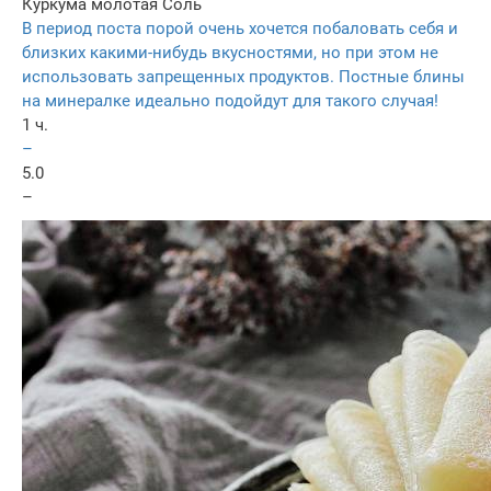
Куркума молотая
Соль
В период поста порой очень хочется побаловать себя и
близких какими-нибудь вкусностями, но при этом не
использовать запрещенных продуктов. Постные блины
на минералке идеально подойдут для такого случая!
1 ч.
–
5.0
–