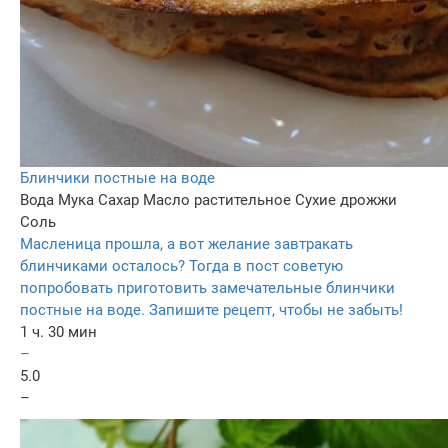
Блинчики постные на воде
Вода
Мука
Сахар
Масло растительное
Сухие дрожжи
Соль
Масленица прошла, а вот желание завтракать
блинчиками осталось? Тогда в пост советую
попробовать приготовить замечательные блинчики
постные на воде. Запишите рецепт, чтобы не забыть!
1 ч. 30 мин
–
5.0
–