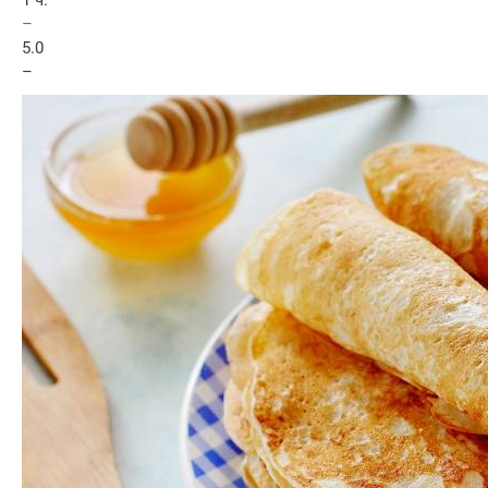
1 ч.
–
5.0
–