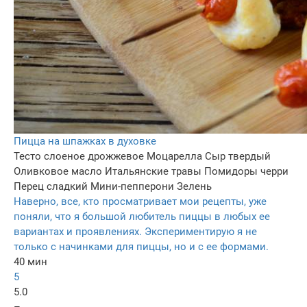
Пицца на шпажках в духовке
Тесто слоеное дрожжевое
Моцарелла
Сыр твердый
Оливковое масло
Итальянские травы
Помидоры черри
Перец сладкий
Мини-пепперони
Зелень
Наверно, все, кто просматривает мои рецепты, уже
поняли, что я большой любитель пиццы в любых ее
вариантах и проявлениях. Экспериментирую я не
только с начинками для пиццы, но и с ее формами.
40 мин
5
5.0
–