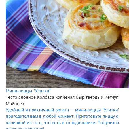
Мини-пиццы "Улитки"
Тесто слоеное
Колбаса копченая
Сыр твердый
Кетчуп
Майонез
Удобный и практичный рецепт — мини-пиццы "Улитки"
пригодится вам в любой момент. Приготовьте пиццу с
начинкой из того, что есть в холодильнике. Получится
вкусное угощение!