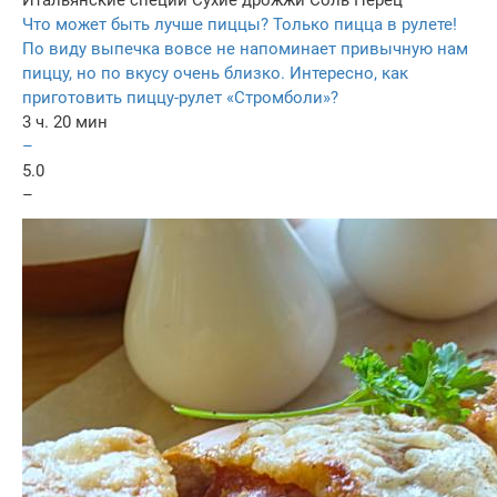
Что может быть лучше пиццы? Только пицца в рулете!
По виду выпечка вовсе не напоминает привычную нам
пиццу, но по вкусу очень близко. Интересно, как
приготовить пиццу-рулет «Стромболи»?
3 ч. 20 мин
–
5.0
–