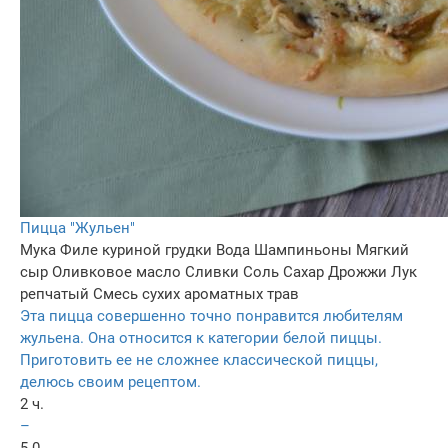
Пицца "Жульен"
Мука
Филе куриной грудки
Вода
Шампиньоны
Мягкий
сыр
Оливковое масло
Сливки
Соль
Сахар
Дрожжи
Лук
репчатый
Смесь сухих ароматных трав
Эта пицца совершенно точно понравится любителям
жульена. Она относится к категории белой пиццы.
Приготовить ее не сложнее классической пиццы,
делюсь своим рецептом.
2 ч.
–
5.0