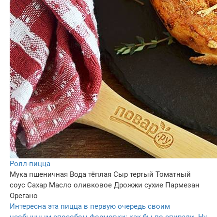
Ролл-пицца
Мука пшеничная
Вода тёплая
Сыр тертый
Томатный
соус
Сахар
Масло оливковое
Дрожжи сухие
Пармезан
Орегано
Интересна эта пицца в первую очередь своим
необычным способом формовки: как бы по спирали. Ну