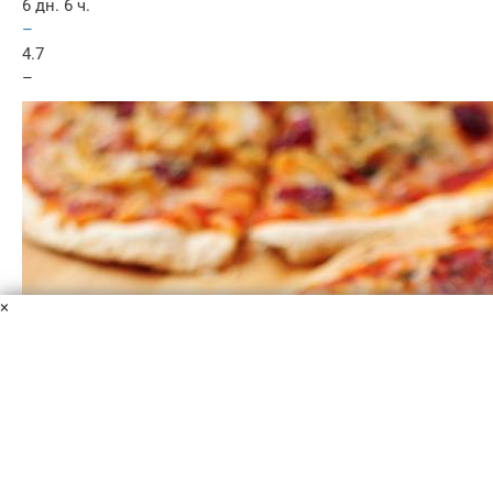
6 дн. 6 ч.
–
4.7
–
×