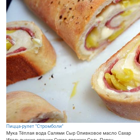
Пицца-рулет "Стромболи"
Мука
Тёплая вода
Салями
Сыр
Оливковое масло
Сахар
Итальянские специи
Сухие дрожжи
Соль
Перец