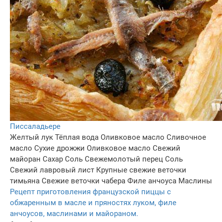
Писсаладьере
Желтый лук
Тёплая вода
Оливковое масло
Сливочное
масло
Сухие дрожжи
Оливковое масло
Свежий
майоран
Сахар
Соль
Свежемолотый перец
Соль
Свежий лавровый лист
Крупные свежие веточки
тимьяна
Свежие веточки чабера
Филе анчоуса
Маслины
Рецепт приготовления французской пиццы с
обжаренным в масле и пряностях луком, филе
анчоусов, маслинами и майораном.