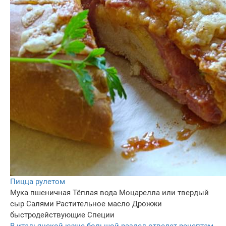
Пицца рулетом
Мука пшеничная
Тёплая вода
Моцарелла или твердый
сыр
Салями
Растительное масло
Дрожжи
быстродействующие
Специи
В итальянской кухне большой раздел отведет рецептам