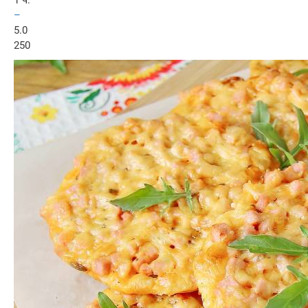
–
5.0
250