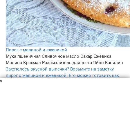
Пирог с малиной и ежевикой
Мука пшеничная
Сливочное масло
Сахар
Ежевика
Малина
Крахмал
Разрыхлитель для теста
Яйцо
Ванилин
Захотелось вкусной выпечки? Возьмите на заметку
пирог с малиной и ежевикой. Его можно готовить как
×
со свежими ягодами, так и замороженными. Он простой
в исполнении. Делюсь рецептом!
50 мин
–
5.0
315