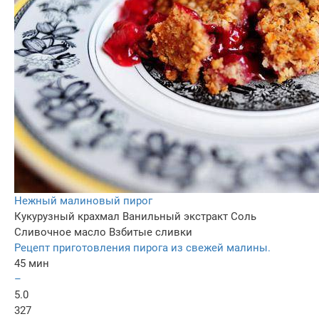
Нежный малиновый пирог
Кукурузный крахмал
Ванильный экстракт
Соль
Сливочное масло
Взбитые сливки
Рецепт приготовления пирога из свежей малины.
45 мин
–
5.0
327