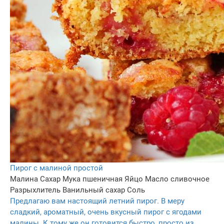
Пирог с малиной простой
Малина
Сахар
Мука пшеничная
Яйцо
Масло сливочное
Разрыхлитель
Ванильный сахар
Соль
Предлагаю вам настоящий летний пирог. В меру
сладкий, ароматный, очень вкусный пирог с ягодами
малины. К тому же он готовится быстро, просто из