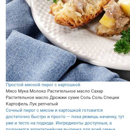
Простой мясной пирог с картошкой
Мясо
Мука
Молоко
Растительное масло
Сахар
Растительное масло
Дрожжи сухие
Соль
Соль
Специи
Картофель
Лук репчатый
Сочный пирог с мясом и картошкой готовится
достаточно быстро и просто — пока режешь начинку, тут
уже и тесто на подходе. Ингредиенты доступные, а
получается аппетитнейшая выпечка для всей семьи.