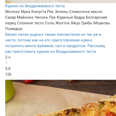
Курник из бездрожжевого теста
Молоко
Мука
Капуста
Рис
Зелень
Сливочное масло
Сахар
Майонез
Чеснок
Лук
Куриные бедра
Болгарский
перец
Слоеное тесто
Соль
Желток
Яйцо
Грибы
Морковь
Помидор
Балую своих родных таким лакомством не так уж и
часто, потому как на его приготовление нужно
потратить много времени, сил и продуктов. Расскажу,
как приготовить курник из бездрожжевого теста.
2 ч.
–
5.0
126