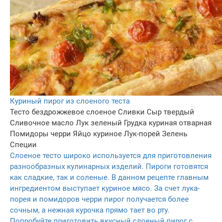
Куриный пирог из слоеного теста
Тесто бездрожжевое слоеное
Сливки
Сыр твердый
Сливочное масло
Лук зеленый
Грудка куриная отварная
Помидоры черри
Яйцо куриное
Лук-порей
Зелень
Специи
Слоеное тесто широко используется для приготовления
разнообразных кулинарных изделий. Пироги готовятся
как сладкие, так и соленые. В данном рецепте главным
ингредиентом выступает куриное мясо. За счет лука-
порея и помидоров черри пирог получается более
сочным, а нежная курочка прямо тает во рту.
Попробуйте приготовить вкусный слоеный пирог с