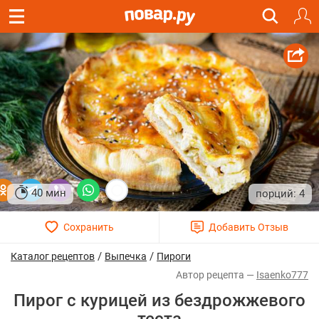
40 мин
4
/
/
Каталог рецептов
Выпечка
Пироги
Isaenko777
Пирог с курицей из бездрожжевого