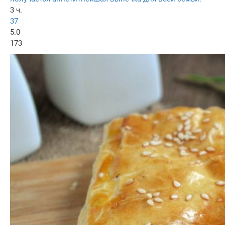
3 ч.
37
5.0
173