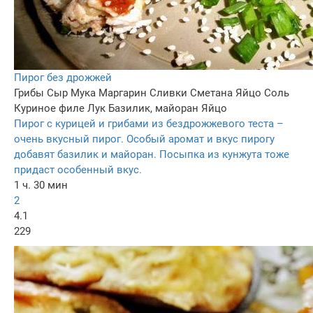
Пирог без дрожжей
Грибы
Сыр
Мука
Маргарин
Сливки
Сметана
Яйцо
Соль
Куриное филе
Лук
Базилик, майоран
Яйцо
Пирог с курицей и грибами из бездрожжевого теста –
очень вкусный пирог. Особый аромат и вкус пирогу
добавят базилик и майоран. Посыпка из кунжута тоже
придаст особенный вкус.
1 ч. 30 мин
2
4.1
229