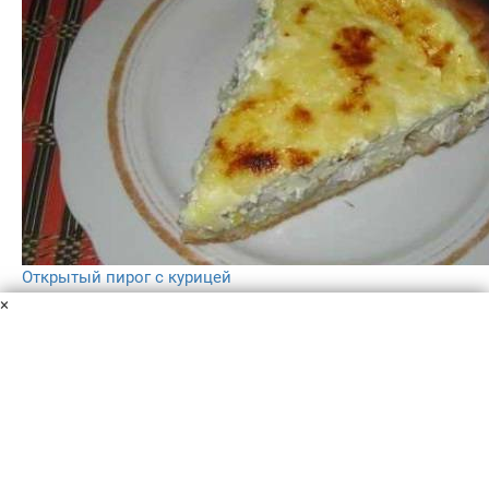
Открытый пирог с курицей
Сметана
Куриное филе
Мука
Сыр
Сливочное масло
×
Чеснок
Разрыхлитель теста
Лук
Яйцо
Для всех любителей соленой выпечки - открытый пирог
с курицей в домашних условиях. Это блюдо получается
невероятно вкусным, нежным и ароматным. Начинка
может быть разной, но в данном случае - курица.
2 ч.
4