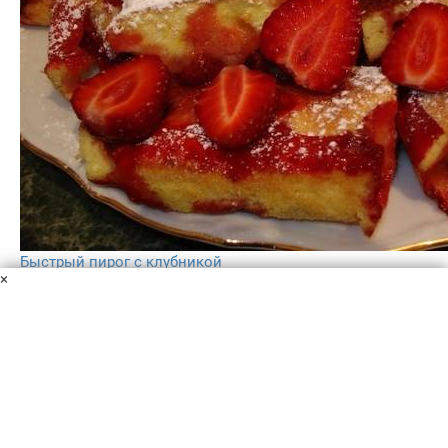
Быстрый пирог с клубникой
×
Клубника
Сахар
Мука
Масло сливочное
Яйца
Всем любителям сладкой и вкусной домашней выпечки
посвящается: отличный быстрый пирог с клубникой к
чаю. Смотрим и записываем рецепт в свою кулинарную
книгу!
45 мин
4
5.0