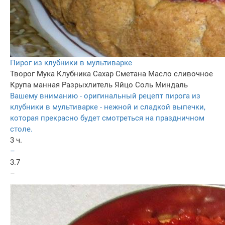
Пирог из клубники в мультиварке
Творог
Мука
Клубника
Сахар
Сметана
Масло сливочное
Крупа манная
Разрыхлитель
Яйцо
Соль
Миндаль
Вашему вниманию - оригинальный рецепт пирога из
клубники в мультиварке - нежной и сладкой выпечки,
которая прекрасно будет смотреться на праздничном
столе.
3 ч.
–
3.7
–