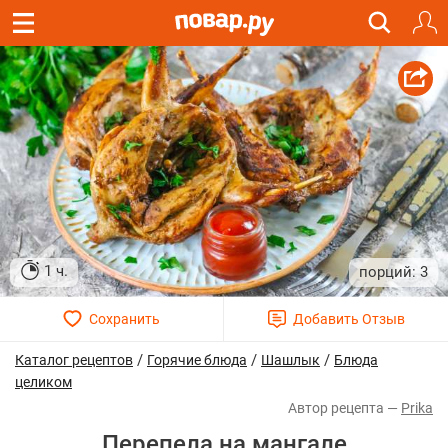
1 ч.
3
/
/
/
Каталог рецептов
Горячие блюда
Шашлык
Блюда
целиком
Prika
Перепела на мангале