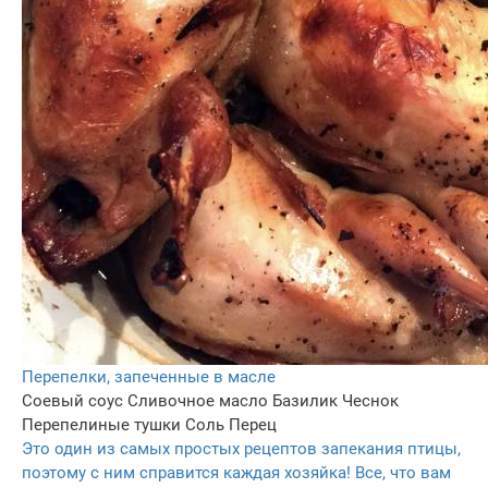
Перепелки, запеченные в масле
Соевый соус
Сливочное масло
Базилик
Чеснок
Перепелиные тушки
Соль
Перец
Это один из самых простых рецептов запекания птицы,
поэтому с ним справится каждая хозяйка! Все, что вам