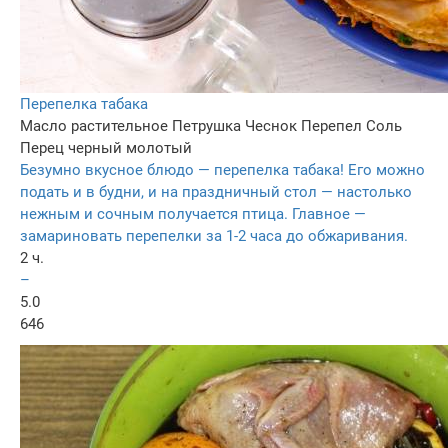
Перепелка табака
Масло растительное
Петрушка
Чеснок
Перепел
Соль
Перец черный молотый
Безумно вкусное блюдо — перепелка табака! Его можно
подать и в будни, и на праздничный стол — настолько
нежным и сочным получается птица. Главное —
замариновать перепелки за 1-2 часа до обжаривания.
2 ч.
–
5.0
646