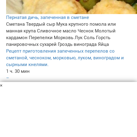
Пернатая дичь, запеченная в сметане
Сметана
Твердый сыр
Мука крупного помола или
манная крупа
Сливочное масло
Чеснок
Молотый
кардамон
Перепелки
Морковь
Лук
Соль
Горсть
панировочных сухарей
Гроздь винограда
Яйца
Рецепт приготовления запеченных перепелов со
сметаной, чесноком, морковью, луком, виноградом и
сырными кнелями.
1 ч. 30 мин
–
4.8
×
–