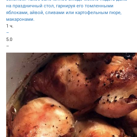
на праздничный стол, гарнируя его томленными
яблоками, айвой, сливами или картофельным пюре,
макаронами.
1 ч.
–
5.0
–