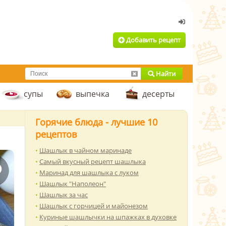
Добавить рецепт
Найти
супы
выпечка
десерты
Горячие блюда - лучшие 10
рецептов
Шашлык в чайном маринаде
Самый вкусный рецепт шашлыка
Маринад для шашлыка с луком
Шашлык "Наполеон"
Шашлык за час
Шашлык с горчицей и майонезом
Куриные шашлычки на шпажках в духовке