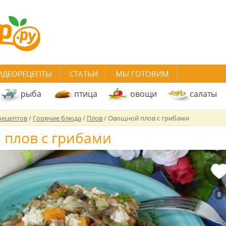
ИДЕОРЕЦЕПТЫ
СТАТЬИ
МЫ ГОТОВИМ
рыба
птица
овощи
салаты
рецептов
/
Горячие блюда
/
Плов
/
Овощной плов с грибами
плов с грибами
8