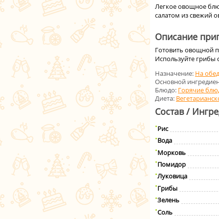
Легкое овощное блюд
салатом из свежий 
Описание приг
Готовить овощной пл
Используйте грибы 
Назначение:
На обе
Основной ингредиен
Блюдо:
Горячие блю
Диета:
Вегетарианск
Состав / Ингр
Рис
Вода
Морковь
Помидор
Луковица
Грибы
Зелень
Соль