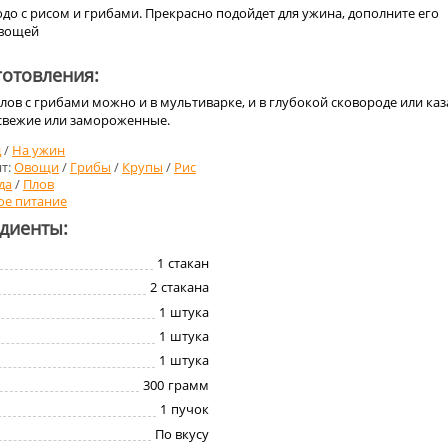
о с рисом и грибами. Прекрасно подойдет для ужина, дополните его
овощей
отовления:
ов с грибами можно и в мультиварке, и в глубокой сковороде или каз
свежие или замороженные.
д
/
На ужин
т:
Овощи
/
Грибы
/
Крупы
/
Рис
да
/
Плов
ое питание
едиенты:
1
стакан
2
стакана
1
штука
1
штука
1
штука
300
грамм
1
пучок
По вкусу