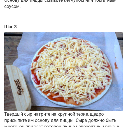
Основу для пиццы смажьте кетчупом или томатным
соусом.
Шаг 3
Твердый сыр натрите на крупной терке, щедро
присыпьте им основу для пиццы. Сыра должно быть
много, он придаст готовой пицце невероятный вкус, и