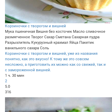
Корзиночки с творогом и вишней
Мука пшеничная
Вишня без косточек
Масло сливочное
размягченное
Творог
Сахар
Сметана
Сахарная пудра
Разрыхлитель
Кукурузный крахмал
Яйца
Пакетик
ванильного сахара
Соль
Корзиночки с творогом и вишней, уже из названия
понятно, как это вкусно! К тому же это совсем
несложно, а приготовить их можно как со свежей, так и
с замороженной вишней.
1 ч. 30 мин
2
5.0
316