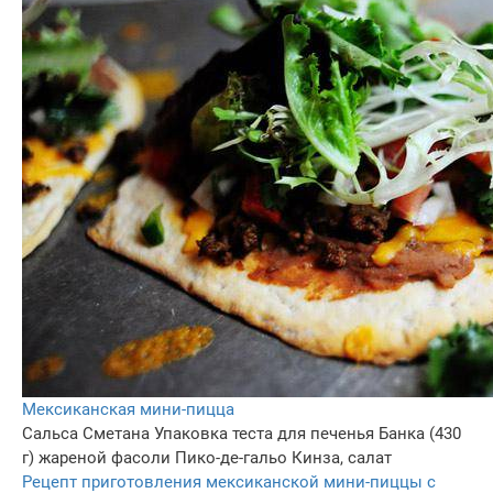
Мексиканская мини-пицца
Сальса
Сметана
Упаковка теста для печенья
Банка (430
г) жареной фасоли
Пико-де-гальо
Кинза, салат
Рецепт приготовления мексиканской мини-пиццы с