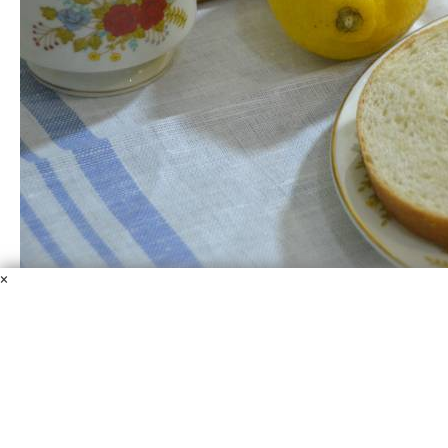
×
Батон по ГОСТу
Мука пшеничная
Вода
Сахарный песок
Сливочное
масло
Масло растительное
Дрожжи
Соль
Все помнят тот самый "батон по ГОСТу"? Мягкий,
воздушный, с белоснежным мякишем, на который так
приятно намазать вкусное сливочное масло или
положить кусочек колбаски! Давайте его приготовим?