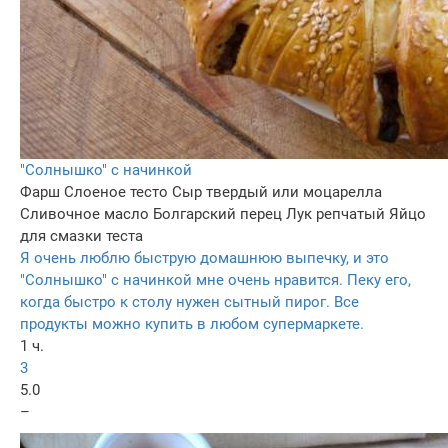
"Солнышко" с начинкой
Фарш
Слоеное тесто
Сыр твердый или моцарелла
Сливочное масло
Болгарский перец
Лук репчатый
Яйцо
для смазки теста
Я очень люблю быструю домашнюю выпечку, и это
"Солнышко" с начинкой мне очень нравится. Пеку его,
когда быстро к столу нужен сытный пирог. Все
продукты можно купить в любом супермаркете.
1 ч.
3
5.0
–