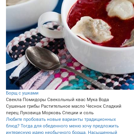
Борщ с ушками
Свекла
Помидоры
Свекольный квас
Мука
Вода
Сушеные грибы
Растительное масло
Чеснок
Сладкий
перец
Луковица
Морковь
Специи и соль
Любите пробовать новые варианты традиционных
блюд? Тогда для обеденного меню хочу предложить
интересную идею необычного борща. Насыщенный