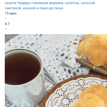
сыром Чеддер, говяжьим фаршем, салатом, сальсой,
сметаной, кинзой и пико-де-гальо.
15 мин
–
4.7
–