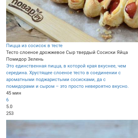
Пицца из сосисок в тесте
Тесто слоеное дрожжевое
Сыр твердый
Сосиски
Яйца
Помидор
Зелень
Это единственная пицца, в которой края вкуснее, чем
середина. Хрустящее слоеное тесто в соединении с
ароматными поджаристыми сосисками, да с
помидорами и сыром – это просто невероятно вкусно.
45 мин
6
5.0
253