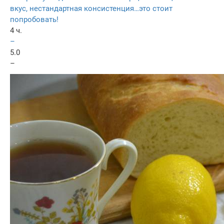
вкус, нестандартная консистенция…это стоит
попробовать!
4 ч.
–
5.0
–