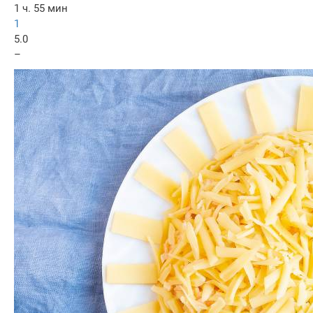
1 ч. 55 мин
1
5.0
–