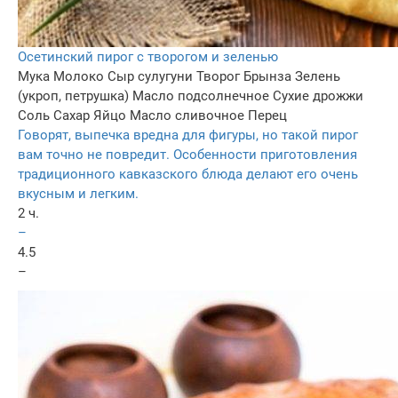
Осетинский пирог с творогом и зеленью
Мука
Молоко
Сыр сулугуни
Творог
Брынза
Зелень
(укроп, петрушка)
Масло подсолнечное
Сухие дрожжи
Соль
Сахар
Яйцо
Масло сливочное
Перец
Говорят, выпечка вредна для фигуры, но такой пирог
вам точно не повредит. Особенности приготовления
традиционного кавказского блюда делают его очень
вкусным и легким.
2 ч.
–
4.5
–