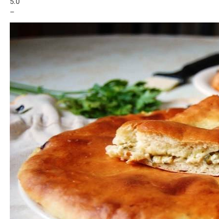
5.0
–