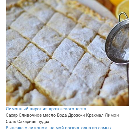
Лимонный пирог из дрожжевого теста
Сахар
Сливочное масло
Вода
Дрожжи
Крахмал
Лимон
Соль
Сахарная пудра
Выпечка с лимоном, на мой взгляд, одна из самых