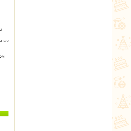
й
льные
ом,