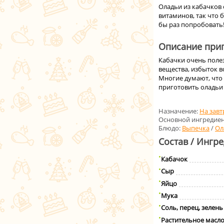
Оладьи из кабачков 
витаминов, так что
бы раз попробовать
Описание приг
Кабачки очень поле
вещества, избыток в
Многие думают, что 
приготовить оладьи 
Назначение:
На завт
Основной ингредиен
Блюдо:
Выпечка
/
Ол
Состав / Ингр
Кабачок
Сыр
Яйцо
Мука
Соль, перец, зелень
Растительное масл