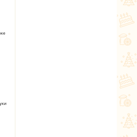
рке
муки