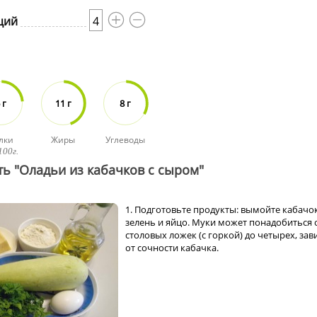
ций
4
 г
11 г
8 г
лки
Жиры
Углеводы
100г.
ть "Оладьи из кабачков с сыром"
1. Подготовьте продукты: вымойте кабачок
зелень и яйцо. Муки может понадобиться о
столовых ложек (с горкой) до четырех, зав
от сочности кабачка.