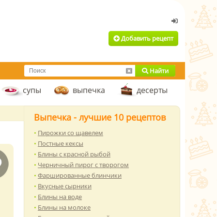
Добавить рецепт
Найти
супы
выпечка
десерты
Выпечка - лучшие 10 рецептов
Пирожки со щавелем
Постные кексы
Блины с красной рыбой
Черничный пирог с творогом
Фаршированные блинчики
Вкусные сырники
Блины на воде
Блины на молоке