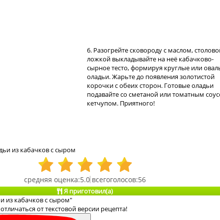
6. Разогрейте сковороду с маслом, столово
ложкой выкладывайте на неё кабачково-
сырное тесто, формируя круглые или ова
оладьи. Жарьте до появления золотистой
корочки с обеих сторон. Готовые оладьи
подавайте со сметаной или томатным соус
кетчупом. Приятного!
дьи из кабачков с сыром
5.0
56
Я приготовил(а)
и из кабачков с сыром"
отличаться от текстовой версии рецепта!