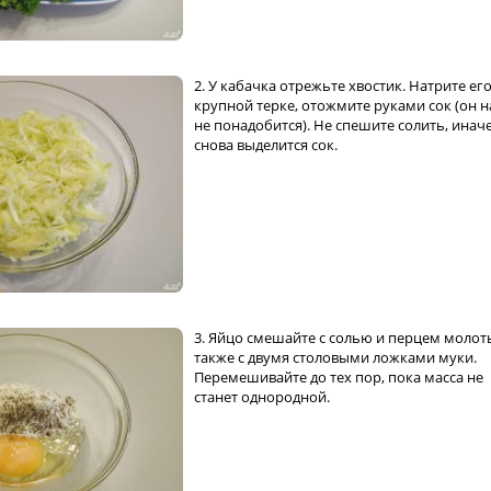
2. У кабачка отрежьте хвостик. Натрите его
крупной терке, отожмите руками сок (он 
не понадобится). Не спешите солить, инач
снова выделится сок.
3. Яйцо смешайте с солью и перцем молот
также с двумя столовыми ложками муки.
Перемешивайте до тех пор, пока масса не
станет однородной.