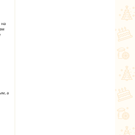
 на
нам
е
ым, а