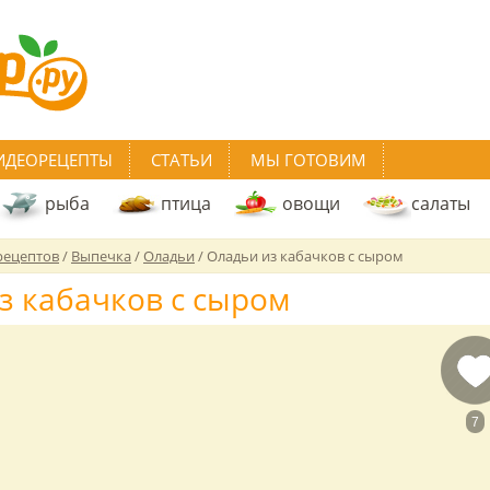
ИДЕОРЕЦЕПТЫ
СТАТЬИ
МЫ ГОТОВИМ
рыба
птица
овощи
салаты
рецептов
/
Выпечка
/
Оладьи
/
Оладьи из кабачков с сыром
з кабачков с сыром
7