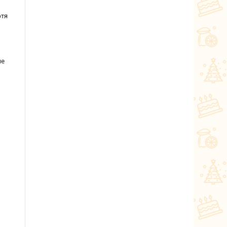
отя
ые