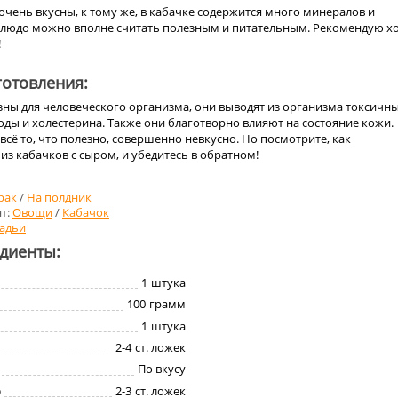
очень вкусны, к тому же, в кабачке содержится много минералов и
 блюдо можно вполне считать полезным и питательным. Рекомендую х
!
отовления:
зны для человеческого организма, они выводят из организма токсичн
оды и холестерина. Также они благотворно влияют на состояние кожи.
всё то, что полезно, совершенно невкусно. Но посмотрите, как
из кабачков с сыром, и убедитесь в обратном!
рак
/
На полдник
т:
Овощи
/
Кабачок
адьи
едиенты:
1
штука
100
грамм
1
штука
2-4
ст. ложек
По вкусу
о
2-3
ст. ложек