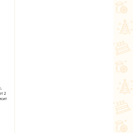
,
т 2
исит