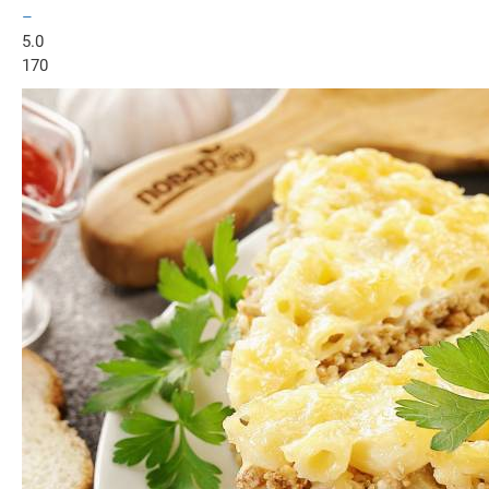
–
5.0
170