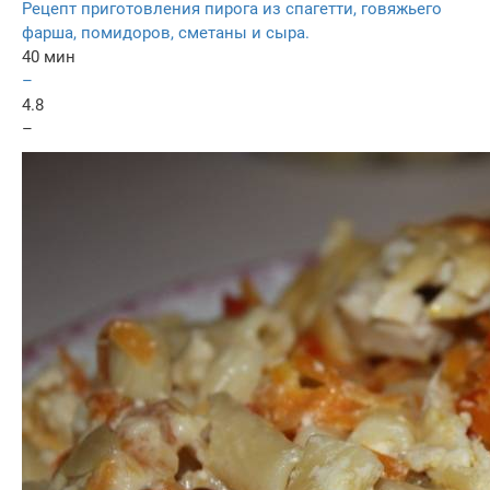
Рецепт приготовления пирога из спагетти, говяжьего
фарша, помидоров, сметаны и сыра.
40 мин
–
4.8
–