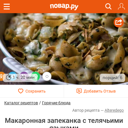
1 ч. 20 мин
6
/
Каталог рецептов
Горячие блюда
Alteredego
Макаронная запеканка с телячьими