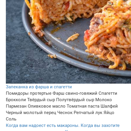
Запеканка из фарша и спагетти
Помидоры протертые
Фарш свино-говяжий
Спагетти
Брокколи
Твёрдый сыр
Полутвёрдый сыр
Молоко
Пармезан
Оливковое масло
Томатная паста
Шалфей
Черный молотый перец
Чеснок
Репчатый лук
Яйцо
Соль
Когда вам надоест есть макароны. Когда вы захотите