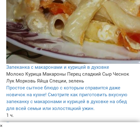
Запеканка с макаронами и курицей в духовке
Молоко
Курица
Макароны
Перец сладкий
Сыр
Чеснок
Лук
Морковь
Яйца
Специи, зелень
Простое сытное блюдо с которым справится даже
новичок на кухне! Смотрите как приготовить вкусную
запеканку с макаронами и курицей в духовке на обед
для всей семьи или холостяцкий ужин.
1 ч.
–
×
4.8
–