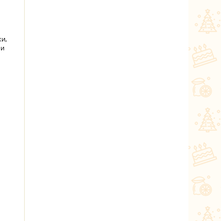
ки,
 и