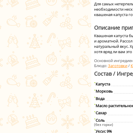
Для самых нетерпел
необходимости неско
квашеная капуста го
Описание приг
Квашеная капуста б
и ароматной. Рассол
натуральный вкус. Х
хотя вряд ли вам это
Основной ингредиен
Блюдо:
Заготовки
/
К
Состав / Ингр
Капуста
Морковь
Вода
Масло растительно
Сахар
Соль
(без горки)
Уксус 9%