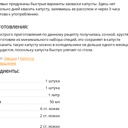
ивых придуманы быстрые варианты закваски капусты. Здесь нет
лько дней квасить капусту, заливаешь ее рассолом и через 3 часа
това к употреблению.
отовления:
ыстрого приготовления по данному рецепту получилась сочной, хрус
 готовим из минимального набора специй, это сохраняет в капусте
ранить такую капусту можно в холодильнике не дольше одного месяца
 удастся, поскольку капуста быстро улетает со стола.
т:
Овощи
/
Капуста
вашение
едиенты:
1
штука
1
штука
1
литр
е
50
мл
6
ст. ложек
2
ст. ложки
2
ст. ложки