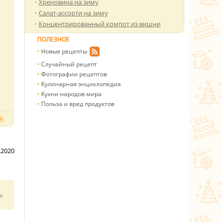
Хреновина на зиму
Салат-ассорти на зиму
Концентрированный компот из вишни
ПОЛЕЗНОЕ
Новые рецепты
Случайный рецепт
Фотографии рецептов
Кулинарная энциклопедия
Кухни народов мира
Польза и вред продуктов
)
.2020
ь