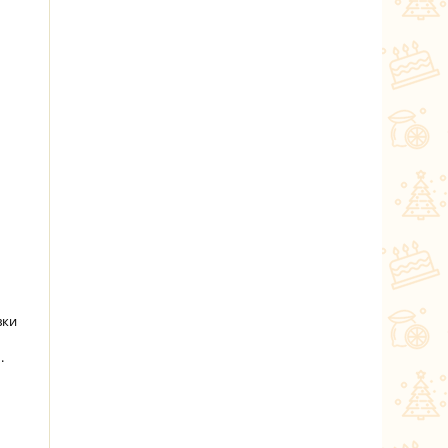
вки
.