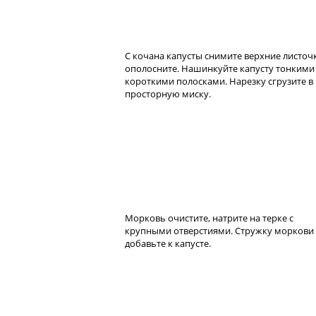
С кочана капусты снимите верхние листоч
ополосните. Нашинкуйте капусту тонкими
короткими полосками. Нарезку сгрузите в
просторную миску.
Морковь очистите, натрите на терке с
крупными отверстиями. Стружку моркови
добавьте к капусте.