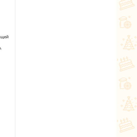
тящей
,