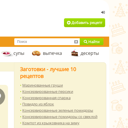
Добавить рецепт
Найти
супы
выпечка
десерты
Заготовки - лучшие 10
рецептов
Маринованные груши
Консервированные персики
Консервированная спаржа
Повидло из яблок
Консервированные зеленые помидоры
Консервированные помидоры со свеклой
Компот из крыжовника на зиму