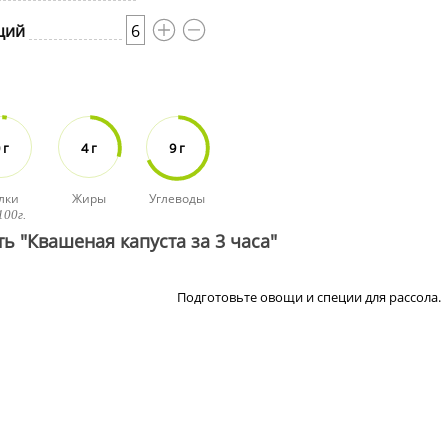
ций
6
 г
4 г
9 г
лки
Жиры
Углеводы
100г.
ь "Квашеная капуста за 3 часа"
Подготовьте овощи и специи для рассола.