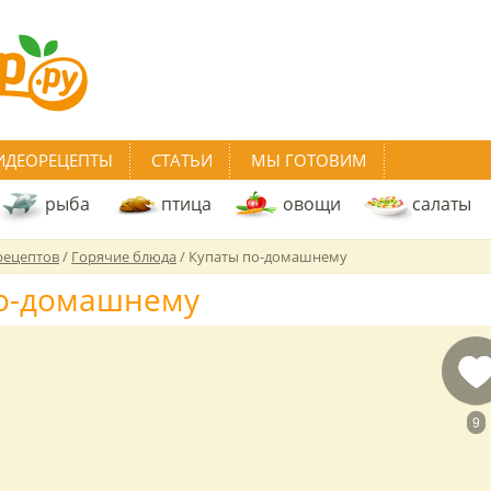
ИДЕОРЕЦЕПТЫ
СТАТЬИ
МЫ ГОТОВИМ
рыба
птица
овощи
салаты
рецептов
/
Горячие блюда
/
Купаты по-домашнему
по-домашнему
9