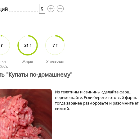
ций
5
 г
31 г
7 г
лки
Жиры
Углеводы
100г.
ть "Купаты по-домашнему"
Из телятины и свинины сделайте фарш,
перемешайте. Если берете готовый фарш,
тогда заранее разморозьте и разомните е
вилкой.