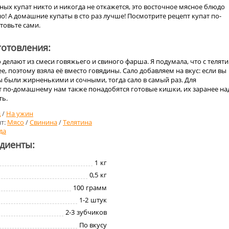
ных купат никто и никогда не откажется, это восточное мясное блюдо
о! А домашние купаты в сто раз лучше! Посмотрите рецепт купат по-
товьте сами.
отовления:
делают из смеси говяжьего и свиного фарша. Я подумала, что с телят
е, поэтому взяла её вместо говядины. Сало добавляем на вкус: если вы
ы были жирненькими и сочными, тогда сало в самый раз. Для
т по-домашнему нам также понадобятся готовые кишки, их заранее на
ть.
д
/
На ужин
т:
Мясо
/
Свинина
/
Телятина
да
едиенты:
1
кг
0,5
кг
100
грамм
1-2
штук
2-3
зубчиков
По вкусу