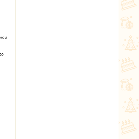
иной
до