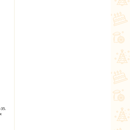
-35.
х