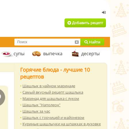
Добавить рецепт
Найти
супы
выпечка
десерты
Горячие блюда - лучшие 10
рецептов
Шашлык в чайном маринаде
Самый вкусный рецепт шашлыка
Маринад для шашлыка с луком
Шашлык "Наполеон"
Шашлык за час
Шашлык с горчицей и майонезом
Куриные шашлычки на шпажках в духовке