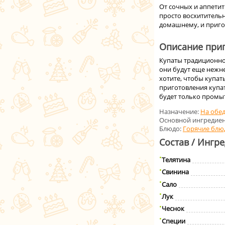
От сочных и аппетит
просто восхитительн
домашнему, и приго
Описание приг
Купаты традиционно 
они будут еще нежне
хотите, чтобы купат
приготовления купа
будет только промы
Назначение:
На обе
Основной ингредиен
Блюдо:
Горячие блю
Состав / Ингр
Телятина
Свинина
Сало
Лук
Чеснок
Специи