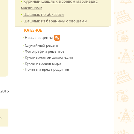
Куриный шашлык в соевом маринаде с
маслинами
Шашлык по-абхазски
Шашлык из баранины с овощами
ПОЛЕЗНОЕ
Новые рецепты
Случайный рецепт
Фотографии рецептов
Кулинарная энциклопедия
Кухни народов мира
Польза и вред продуктов
.2015
ь