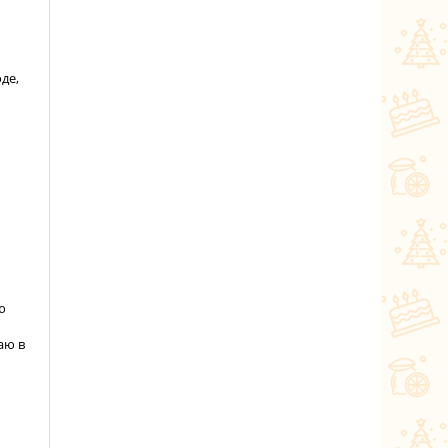
де,
ю
аю в