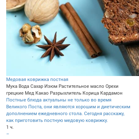
Медовая коврижка постная
Мука
Вода
Сахар
Изюм
Растительное масло
Орехи
грецкие
Мед
Какао
Разрыхлитель
Корица
Кардамон
Постные блюда актуальны не только во время
Великого Поста, они являются хорошим и диетическим
дополнением ежедневного стола. Сегодня расскажу,
как приготовить постную медовую коврижку.
1 ч.
–