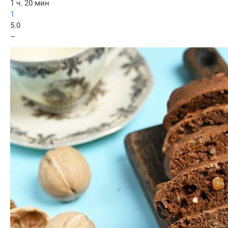
1 ч. 20 мин
1
5.0
–