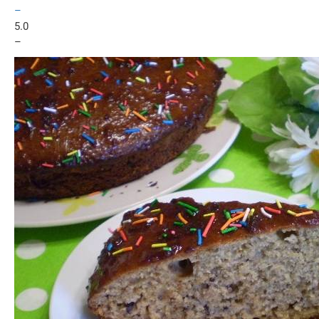
–
5.0
–