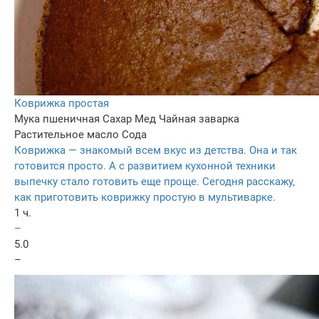
Коврижка простая
Мука пшеничная
Сахар
Мед
Чайная заварка
Растительное масло
Сода
Коврижка — знакомый всем вкус из детства. Она и так
готовится просто. А с развитием кухонной техники
выпечку стало готовить еще проще. Сегодня расскажу,
как приготовить коврижку простую в мультиварке.
1 ч.
–
5.0
–