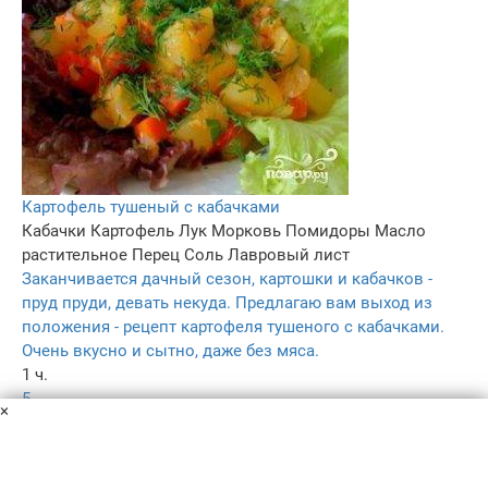
Картофель тушеный с кабачками
Кабачки
Картофель
Лук
Морковь
Помидоры
Масло
растительное
Перец
Соль
Лавровый лист
Заканчивается дачный сезон, картошки и кабачков -
пруд пруди, девать некуда. Предлагаю вам выход из
положения - рецепт картофеля тушеного с кабачками.
Очень вкусно и сытно, даже без мяса.
1 ч.
5
×
4.6
74