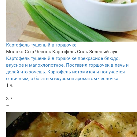
Картофель тушеный в горшочке
Молоко
Сыр
Чеснок
Картофель
Соль
Зеленый лук
Картофель тушеный в горшочке прекрасное блюдо,
вкусное и малохлопотное. Поставил горшочек в печь и
делай что хочешь. Картофель истомится и получается
отличным, с богатым вкусом и ароматом чесночка.
1 ч.
–
3.7
–