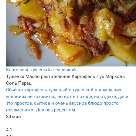
Картофель тушеный с тушенкой
Тушенка
Масло растительное
Картофель
Лук
Морковь
Соль
Перец
Обычно картофель тушеный с тушенкой в домашних
условиях не готовится, но вот в походе, на отдыхе, даче
это простое, сытное и очень вкусное блюдо просто
незаменимо! Делюсь рецептом.
30 мин
–
4.1