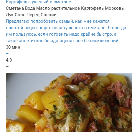
Картофель тушеный в сметане
Сметана
Вода
Масло растительное
Картофель
Морковь
Лук
Соль
Перец
Специи
Предлагаю попробовать самый, как мне кажется,
простой рецепт картофеля тушеного в сметане. Я всегда
им пользуюсь, если готовить надо крайне быстро, а
такое аппетитное блюдо оценят все без исключений!
30 мин
–
4.9
–