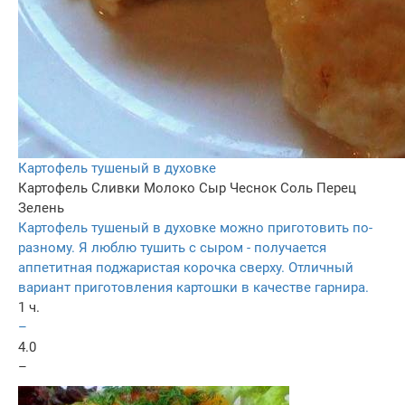
Картофель тушеный в духовке
Картофель
Сливки
Молоко
Сыр
Чеснок
Соль
Перец
Зелень
Картофель тушеный в духовке можно приготовить по-
разному. Я люблю тушить с сыром - получается
аппетитная поджаристая корочка сверху. Отличный
вариант приготовления картошки в качестве гарнира.
1 ч.
–
4.0
–