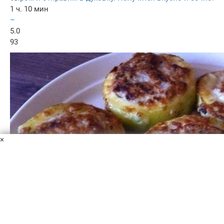
1 ч. 10 мин
–
5.0
93
×