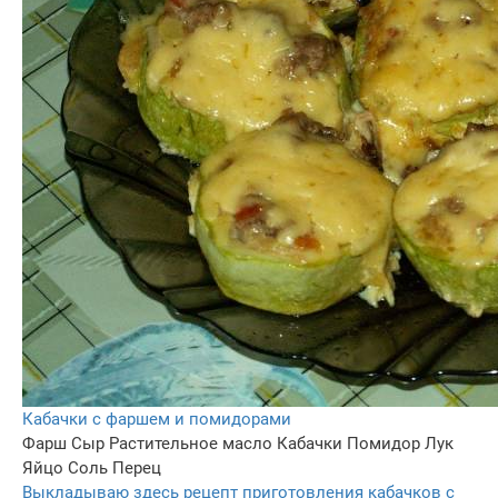
Кабачки с фаршем и помидорами
Фарш
Сыр
Растительное масло
Кабачки
Помидор
Лук
Яйцо
Соль
Перец
Выкладываю здесь рецепт приготовления кабачков с