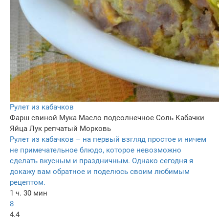
Рулет из кабачков
Фарш свиной
Мука
Масло подсолнечное
Соль
Кабачки
Яйца
Лук репчатый
Морковь
Рулет из кабачков – на первый взгляд простое и ничем
не примечательное блюдо, которое невозможно
сделать вкусным и праздничным. Однако сегодня я
докажу вам обратное и поделюсь своим любимым
рецептом.
1 ч. 30 мин
8
4.4