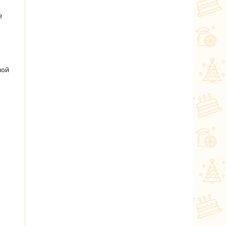
е
ной