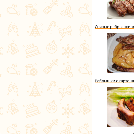
Свиные ребрышки 
Ребрышки с картош