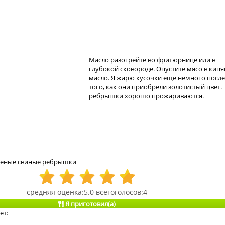
Масло разогрейте во фритюрнице или в
глубокой сковороде. Опустите мясо в кип
масло. Я жарю кусочки еще немного после
того, как они приобрели золотистый цвет. 
ребрышки хорошо прожариваются.
реные свиные ребрышки
5.0
4
Я приготовил(а)
ет: