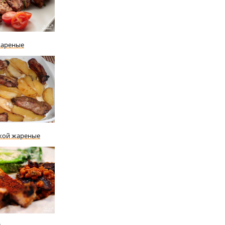
жареные
кой жареные