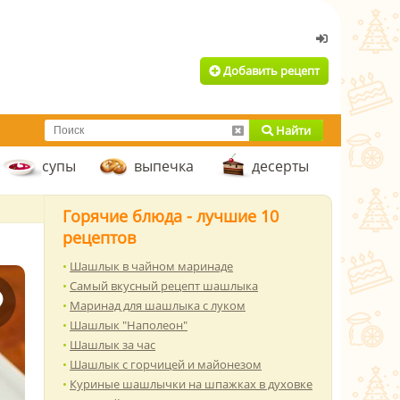
Добавить рецепт
Найти
супы
выпечка
десерты
Горячие блюда - лучшие 10
рецептов
Шашлык в чайном маринаде
Самый вкусный рецепт шашлыка
Маринад для шашлыка с луком
Шашлык "Наполеон"
Шашлык за час
Шашлык с горчицей и майонезом
Куриные шашлычки на шпажках в духовке