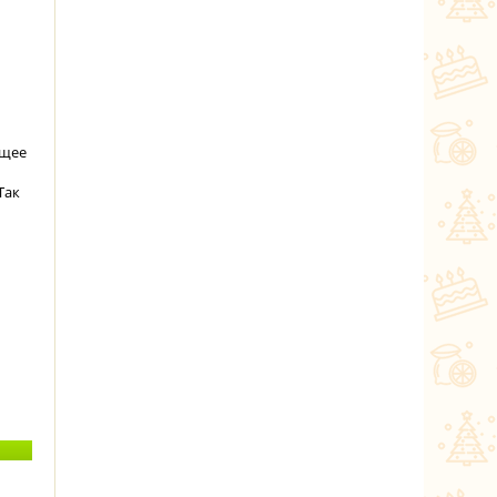
ящее
Так