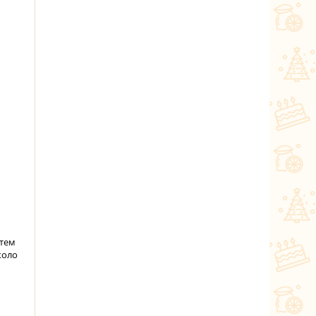
атем
коло