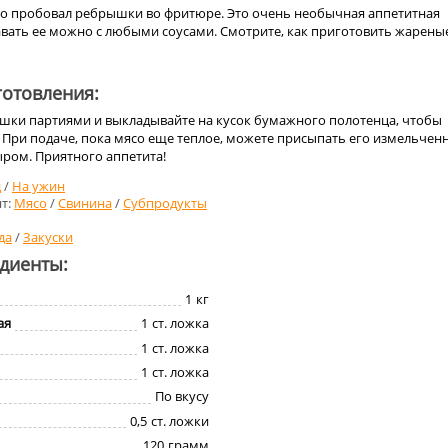
кто пробовал ребрышки во фритюре. Это очень необычная аппетитная
авать ее можно с любыми соусами. Смотрите, как приготовить жарены
отовления:
ки партиями и выкладывайте на кусок бумажного полотенца, чтобы
 При подаче, пока мясо еще теплое, можете присыпать его измельчен
ыром. Приятного аппетита!
д
/
На ужин
т:
Мясо
/
Свинина
/
Субпродукты
да
/
Закуски
едиенты:
1
кг
ая
1
ст. ложка
1
ст. ложка
1
ст. ложка
По вкусу
0,5
ст. ложки
120
грамм