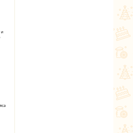
 и
е
яса