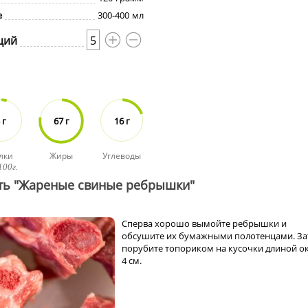
е
300-400
мл
ций
5
 г
67 г
16 г
лки
Жиры
Углеводы
100г.
ить "Жареные свиные ребрышки"
Сперва хорошо вымойте ребрышки и
обсушите их бумажными полотенцами. З
порубите топориком на кусочки длиной о
4 см.