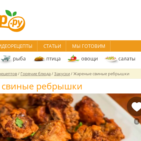
ИДЕОРЕЦЕПТЫ
СТАТЬИ
МЫ ГОТОВИМ
рыба
птица
овощи
салаты
рецептов
/
Горячие блюда
/
Закуски
/
Жареные свиные ребрышки
 свиные ребрышки
8