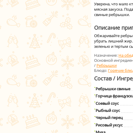
Уверена, что мало 
мясная закуска. Под
свиные ребрышки.
Описание приг
Обжаривайте ребрыш
убрать лишний жир.
зеленью и тертым с
Назначение:
На обе
Основной ингредиен
/
Ребрышки
Блюдо:
Горячие блю
Состав / Ингр
Ребрышки свиные
Горчица французск
Соевый соус
Рыбный соус
Черный перец
Рисовый уксус
Мука