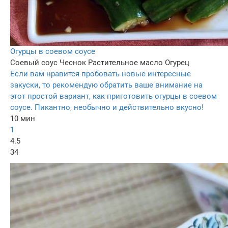
Огурцы в соевом соусе
Соевый соус
Чеснок
Растительное масло
Огурец
Если вам нравится пробовать новые интересные
закуски, то рекомендую обратить ваше внимание на
этот простой вариант, как приготовить огурцы в соевом
соусе. Пикантно, необычно и действительно вкусно!
10 мин
1
4.5
34