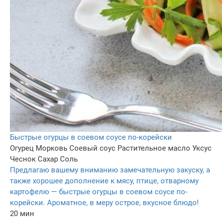
Быстрые огурцы в соевом соусе по-корейски
Огурец
Морковь
Соевый соус
Растительное масло
Уксус
Чеснок
Сахар
Соль
Предлагаю вашему вниманию замечательную закуску, а
также хорошее дополнение к мясу, птице, отварному
картофелю — быстрые огурцы в соевом соусе по-
корейски. Ароматное, в меру острое, вкусное блюдо!
20 мин