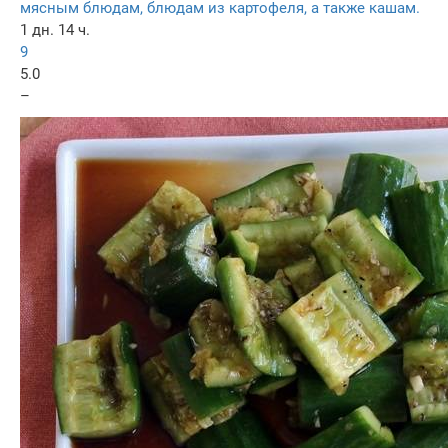
мясным блюдам, блюдам из картофеля, а также кашам.
1 дн. 14 ч.
9
5.0
–