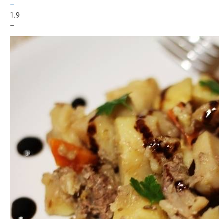
–
1.9
–