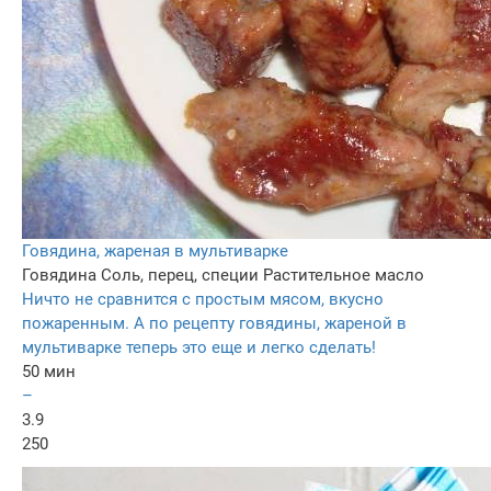
Говядина, жареная в мультиварке
Говядина
Соль, перец, специи
Растительное масло
Ничто не сравнится с простым мясом, вкусно
пожаренным. А по рецепту говядины, жареной в
мультиварке теперь это еще и легко сделать!
50 мин
–
3.9
250