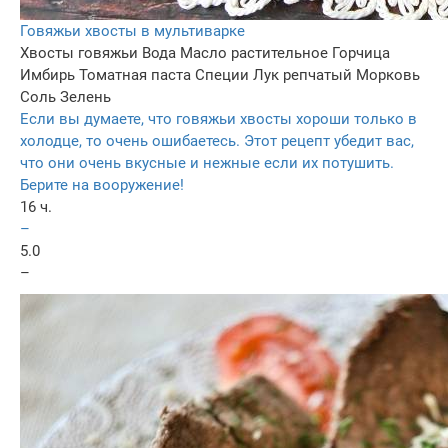
Говяжьи хвосты в мультиварке
Хвосты говяжьи
Вода
Масло растительное
Горчица
Имбирь
Томатная паста
Специи
Лук репчатый
Морковь
Соль
Зелень
Если вы думаете, что говяжьи хвосты хороши только в
холодце, то очень ошибаетесь. Этот рецепт убедит вас,
что они очень вкусные и нежные если их потушить.
Берите на вооружение!
16 ч.
–
5.0
–