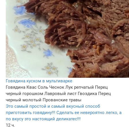
Говядина куском в мультиварке
Говядина
Квас
Соль
Чеснок
Лук репчатый
Перец
черный горошком
Лавровый лист
Гвоздика
Перец
черный молотый
Прованские травы
Это самый простой и самый вкусный способ
приготовить говядину!!! Сделать ее невероятно легко, а
по вкусу это настоящий деликатес!!!
12 ч.