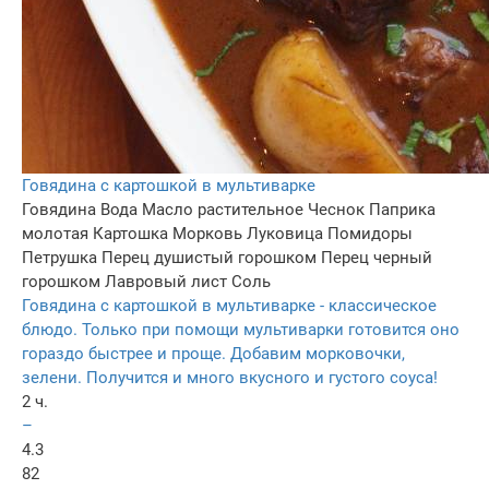
Говядина с картошкой в мультиварке
Говядина
Вода
Масло растительное
Чеснок
Паприка
молотая
Картошка
Морковь
Луковица
Помидоры
Петрушка
Перец душистый горошком
Перец черный
горошком
Лавровый лист
Соль
Говядина с картошкой в мультиварке - классическое
блюдо. Только при помощи мультиварки готовится оно
гораздо быстрее и проще. Добавим морковочки,
зелени. Получится и много вкусного и густого соуса!
2 ч.
–
4.3
82