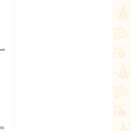
ами
су.