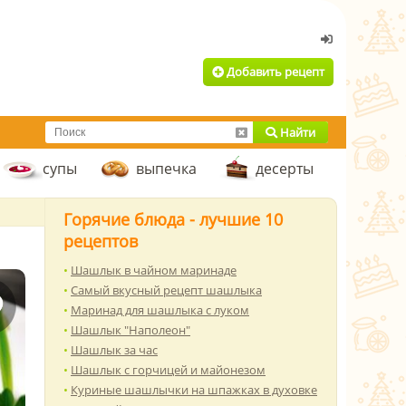
Добавить рецепт
Найти
супы
выпечка
десерты
Горячие блюда - лучшие 10
рецептов
Шашлык в чайном маринаде
Самый вкусный рецепт шашлыка
Маринад для шашлыка с луком
Шашлык "Наполеон"
Шашлык за час
Шашлык с горчицей и майонезом
Куриные шашлычки на шпажках в духовке