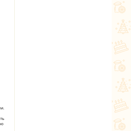
ми.
ать
но