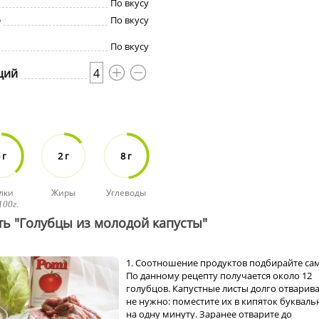
По вкусу
о
По вкусу
По вкусу
ций
4
 г
2 г
8 г
лки
Жиры
Углеводы
100г.
ть "Голубцы из молодой капусты"
1. Соотношение продуктов подбирайте са
По данному рецепту получается около 12
голубцов. Капустные листы долго отварив
не нужно: поместите их в кипяток букваль
на одну минуту. Заранее отварите до