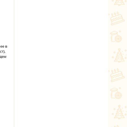
ее в
т),
удем