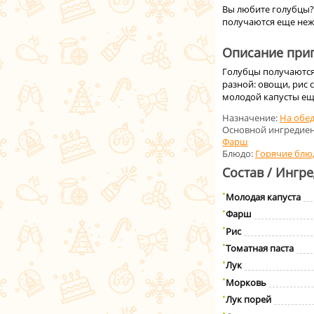
Вы любите голубцы? 
получаются еще неж
Описание приг
Голубцы получаются
разной: овощи, рис с
молодой капусты ещ
Назначение:
На обе
Основной ингредиен
Фарш
Блюдо:
Горячие блю
Состав / Ингр
Молодая капуста
Фарш
Рис
Томатная паста
Лук
Морковь
Лук порей