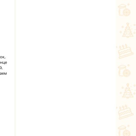
ок,
онце
й.
ваем