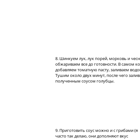
8. Шинкуем лук, лук порей, морковь и чесн
обжариваем все до готовности. В самом к
добавляем томатную пасту, заливаем водо
Тушим около двух минут, после чего зали
полученным соусом голубцы.
9. Приготовить соус можно и с грибами (я
часто так делаю, они дополняют вкус