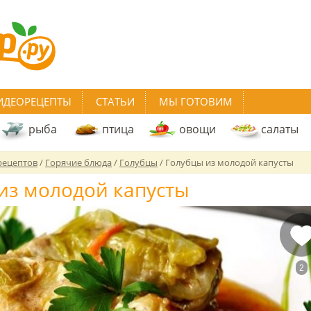
ИДЕОРЕЦЕПТЫ
СТАТЬИ
МЫ ГОТОВИМ
рыба
птица
овощи
салаты
рецептов
/
Горячие блюда
/
Голубцы
/
Голубцы из молодой капусты
из молодой капусты
2