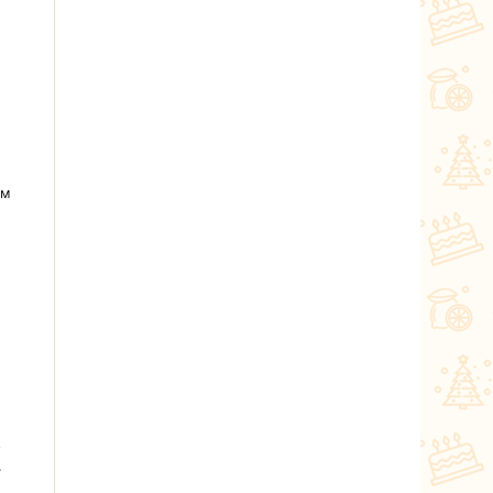
ем
о
.