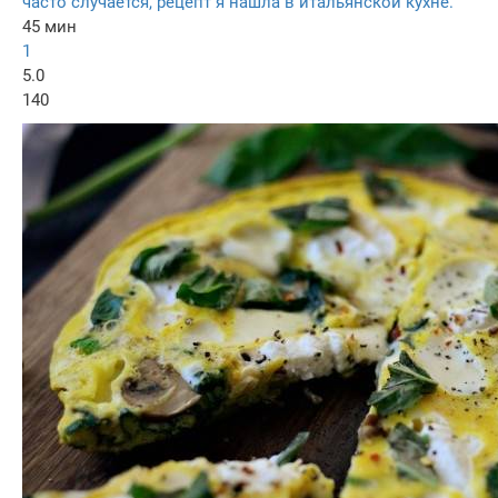
часто случается, рецепт я нашла в итальянской кухне.
45 мин
1
5.0
140