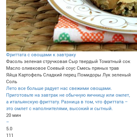
Фриттата с овощами к завтраку
Фасоль зеленая стручковая
Сыр твердый
Томатный сок
Масло оливковое
Соевый соус
Смесь пряных трав
Яйца
Картофель
Сладкий перец
Помидоры
Лук зеленый
Соль
Лето все больше радует нас свежими овощами.
Приготовьте на завтрак не обычную яичницу или омлет,
а итальянскую фриттату. Разница в том, что фриттата –
это омлет с наполнителями, высокий и сытный.
20 мин
–
5.0
111