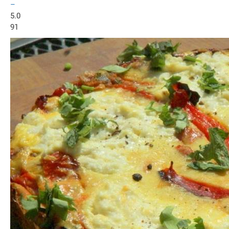
–
5.0
91