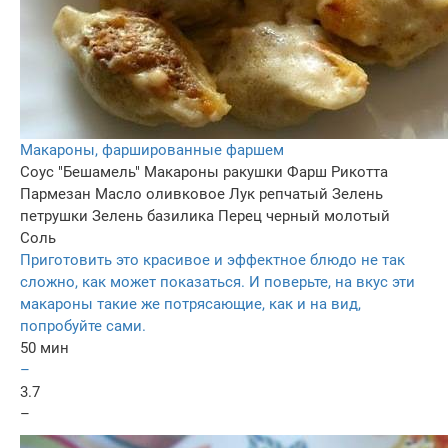
Макароны, фаршированные фаршем
Соус "Бешамель"
Макароны ракушки
Фарш
Рикотта
Пармезан
Масло оливковое
Лук репчатый
Зелень
петрушки
Зелень базилика
Перец черный молотый
Соль
Приготовить это красивое и эффектное блюдо не так
сложно, как может показаться. И поверьте, на вкус эти
макароны такие же потрясающие, как и на вид,
попробуйте сами.
50 мин
–
3.7
–