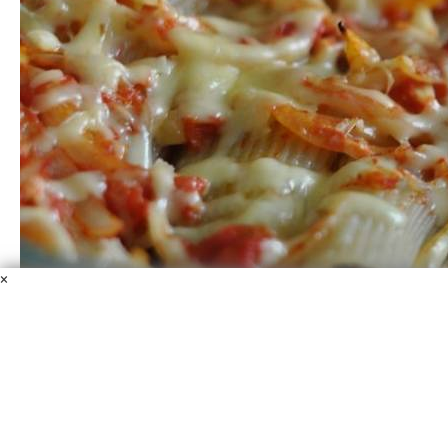
×
Макароны фаршированные в духовке
Макароны
Фарш мясной
Сыр твердый
Масло
растительное
Чеснок
Помидоры
Перец болгарский