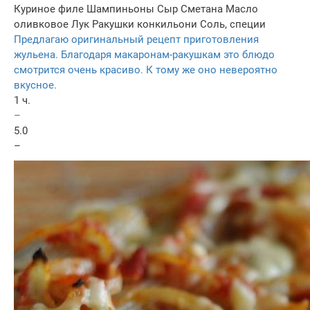
Куриное филе
Шампиньоны
Сыр
Сметана
Масло
оливковое
Лук
Ракушки конкильони
Соль, специи
Предлагаю оригинальный рецепт приготовления
жульена. Благодаря макаронам-ракушкам это блюдо
смотрится очень красиво. К тому же оно невероятно
вкусное.
1 ч.
–
5.0
–