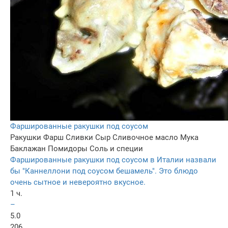
Фаршированные ракушки под соусом
Ракушки
Фарш
Сливки
Сыр
Сливочное масло
Мука
Баклажан
Помидоры
Соль и специи
Фаршированные ракушки под соусом в Италии назвали
бы "Каннеллони под соусом бешамель". Это блюдо
очень сытное и невероятно вкусное.
1 ч.
–
5.0
206