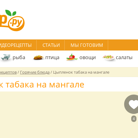
ИДЕОРЕЦЕПТЫ
СТАТЬИ
МЫ ГОТОВИМ
рыба
птица
овощи
салаты
рецептов
/
Горячие блюда
/
Цыпленок табака на мангале
 табака на мангале
4