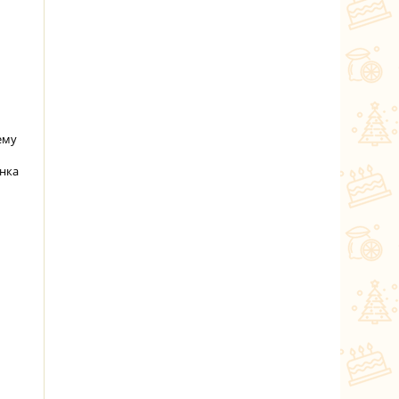
ему
нка