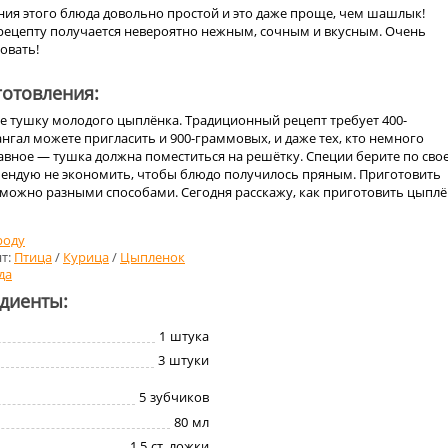
ния этого блюда довольно простой и это даже проще, чем шашлык!
рецепту получается невероятно нежным, сочным и вкусным. Очень
овать!
отовления:
те тушку молодого цыплёнка. Традиционный рецепт требует 400-
нгал можете пригласить и 900-граммовых, и даже тех, кто немного
авное — тушка должна поместиться на решётку. Специи берите по сво
омендую не экономить, чтобы блюдо получилось пряным. Приготовить
можно разными способами. Сегодня расскажу, как приготовить цыплё
роду
т:
Птица
/
Курица
/
Цыпленок
да
едиенты:
1
штука
3
штуки
5
зубчиков
80
мл
1,5
ст. ложки