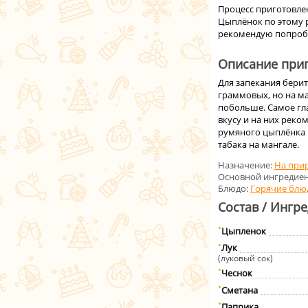
Процесс приготовле
Цыплёнок по этому 
рекомендую попроб
Описание приг
Для запекания бери
граммовых, но на ма
побольше. Самое гл
вкусу и на них рек
румяного цыплёнка 
табака на мангале.
Назначение:
На при
Основной ингредиен
Блюдо:
Горячие блю
Состав / Ингр
Цыпленок
Лук
(луковый сок)
Чеснок
Сметанa
Паприка