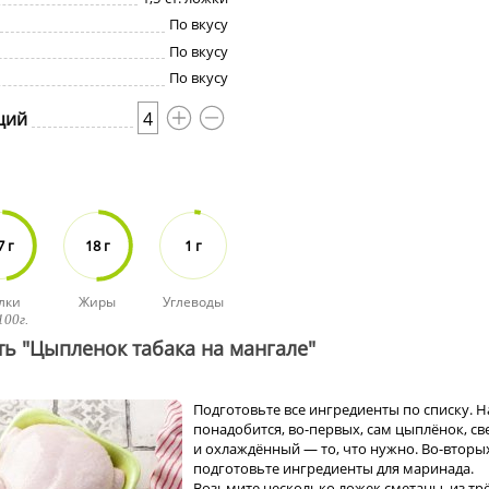
По вкусу
По вкусу
По вкусу
ций
4
7 г
18 г
1 г
лки
Жиры
Углеводы
100г.
ть "Цыпленок табака на мангале"
Подготовьте все ингредиенты по списку. 
понадобится, во-первых, сам цыплёнок, с
и охлаждённый — то, что нужно. Во-вторы
подготовьте ингредиенты для маринада.
Возьмите несколько ложек сметаны, из тр