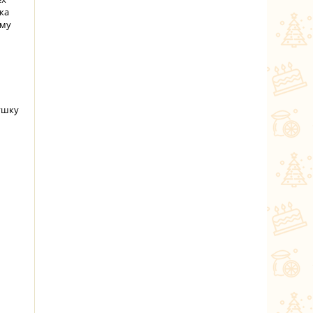
ка
ему
ушку