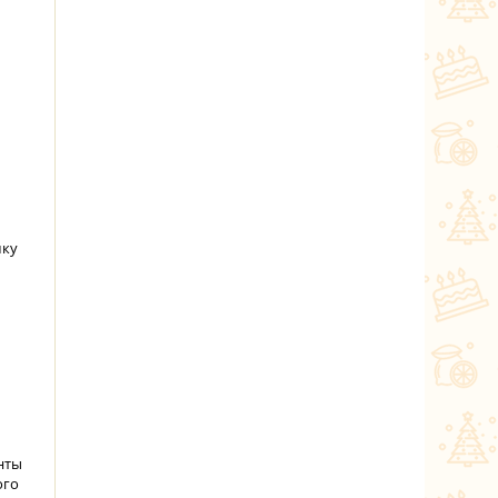
шку
нты
ого