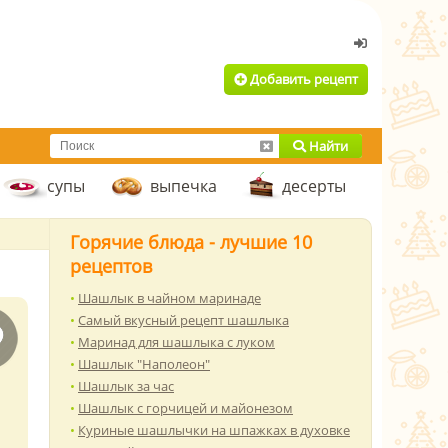
Добавить рецепт
Найти
супы
выпечка
десерты
Горячие блюда - лучшие 10
рецептов
Шашлык в чайном маринаде
Самый вкусный рецепт шашлыка
Маринад для шашлыка с луком
Шашлык "Наполеон"
Шашлык за час
Шашлык с горчицей и майонезом
Куриные шашлычки на шпажках в духовке