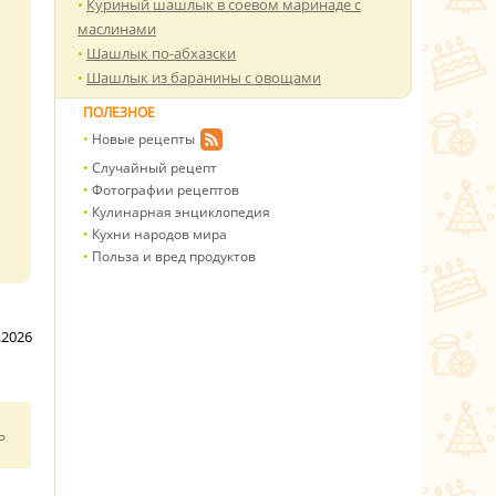
Куриный шашлык в соевом маринаде с
маслинами
Шашлык по-абхазски
Шашлык из баранины с овощами
ПОЛЕЗНОЕ
Новые рецепты
Случайный рецепт
Фотографии рецептов
Кулинарная энциклопедия
Кухни народов мира
Польза и вред продуктов
.2026
ь