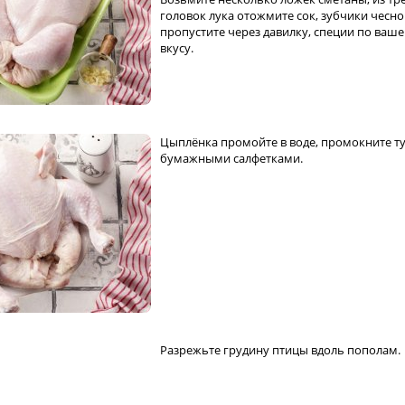
головок лука отожмите сок, зубчики чесно
пропустите через давилку, специи по ваш
вкусу.
Цыплёнка промойте в воде, промокните т
бумажными салфетками.
Разрежьте грудину птицы вдоль пополам.