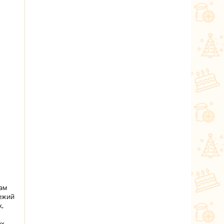
Нам
вежий
х,
ёх