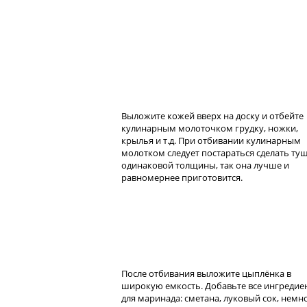
Выложите кожей вверх на доску и отбейте
кулинарным молоточком грудку, ножки,
крылья и т.д. При отбивании кулинарным
молотком следует постараться сделать ту
одинаковой толщины, так она лучше и
равномернее приготовится.
После отбивания выложите цыплёнка в
широкую емкость. Добавьте все ингредие
для маринада: сметана, луковый сок, немн