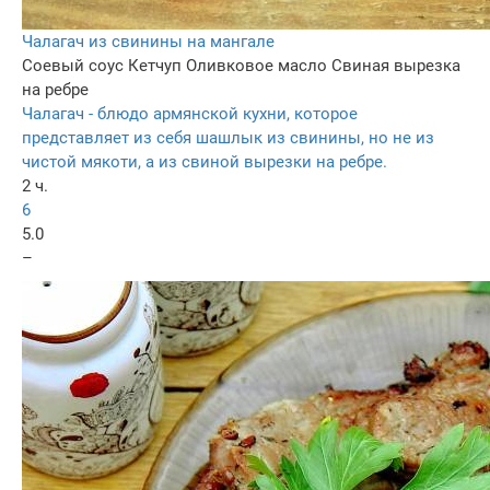
Чалагач из свинины на мангале
Соевый соус
Кетчуп
Оливковое масло
Свиная вырезка
на ребре
Чалагач - блюдо армянской кухни, которое
представляет из себя шашлык из свинины, но не из
чистой мякоти, а из свиной вырезки на ребре.
2 ч.
6
5.0
–