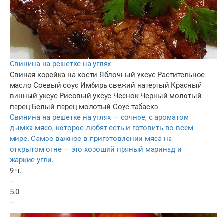
Свинина на решетке на углях
Свиная корейка на кости
Яблочный уксус
Растительное
масло
Соевый соус
Имбирь свежий натертый
Красный
винный уксус
Рисовый уксус
Чеснок
Черный молотый
перец
Белый перец молотый
Соус табаско
Свинина на решетке на углях — сочное, с ароматом
дымка мясо, которое любят есть и готовить во всем
мире. Самое важное в приготовлении мяса на
открытом огне — это хороший пряный маринад и
жаркие угли.
9 ч.
–
5.0
–