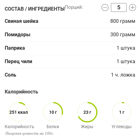
СОСТАВ / ИНГРЕДИЕНТЫ
Свиная шейка
800
грамм
Помидоры
300
грамм
Паприка
1
штука
Перец чили
1
штука
Соль
1
ч. ложка
Калорийность
251 ккал
10 г
23 г
1 г
Калорийность
Белки
Жиры
Углеводы
Пищевая ценность на 100г.