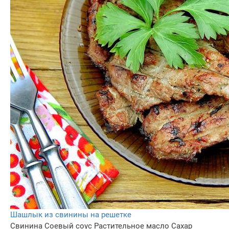
Шашлык из свинины на решетке
Свинина
Соевый соус
Растительное масло
Сахар