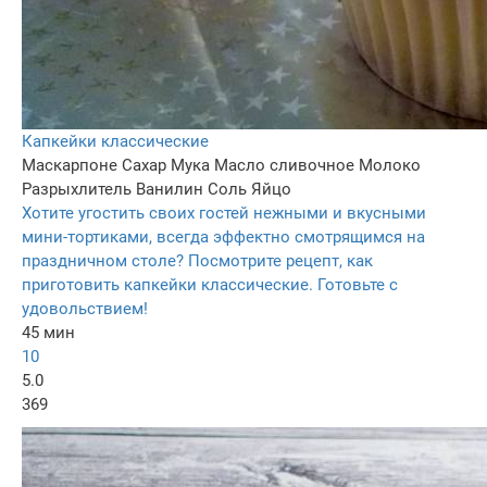
Капкейки классические
Маскарпоне
Сахар
Мука
Масло сливочное
Молоко
Разрыхлитель
Ванилин
Соль
Яйцо
Хотите угостить своих гостей нежными и вкусными
мини-тортиками, всегда эффектно смотрящимся на
праздничном столе? Посмотрите рецепт, как
приготовить капкейки классические. Готовьте с
удовольствием!
45 мин
10
5.0
369