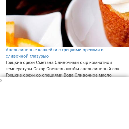
Апельсиновые капкейки с грецкими орехами и
сливочной глазурью
Грецкие орехи
Сметана
Сливочный сыр комнатной
температуры
Сахар
Свежевыжатйы апельсиновый сок
Грецкие орехи со специями
Вода
Сливочное масло
×
Апельсиновая цедра
Сода
Ванильный экстракт
Корица
Разрыхлитель
Ванильный экстракт
Апельсиновая цедра
Ванильный экстракт
Соль
Соль
Яйца комнатной
температуры
Дополнительные грецкие орехи, ломтики
апельсина и морская соль для украшения
Рецепт приготовления капкейков с грецкими орехами,
корицей, апельсиновой цедрой, ореховой глазурью и
сливочной глазурью.