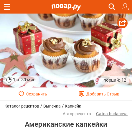
1 ч. 30 мин
12
/
/
Каталог рецептов
Выпечка
Капкейк
Galina.budanova
Американские капкейки