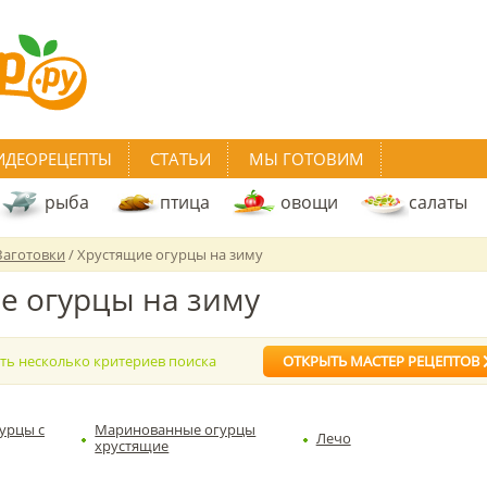
ИДЕОРЕЦЕПТЫ
СТАТЬИ
МЫ ГОТОВИМ
рыба
птица
овощи
салаты
Заготовки
/ Хрустящие огурцы на зиму
е огурцы на зиму
ать несколько критериев поиска
ОТКРЫТЬ МАСТЕР РЕЦЕПТОВ
урцы с
Маринованные огурцы
Лечо
хрустящие