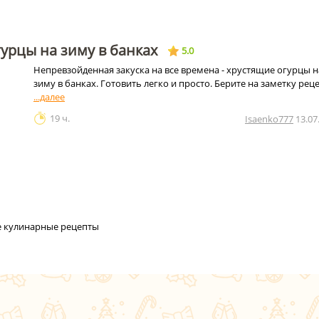
урцы на зиму в банках
5.0
Непревзойденная закуска на все времена - хрустящие огурцы н
зиму в банках. Готовить легко и просто. Берите на заметку реце
19 ч.
Isaenko777
13.07
се кулинарные рецепты