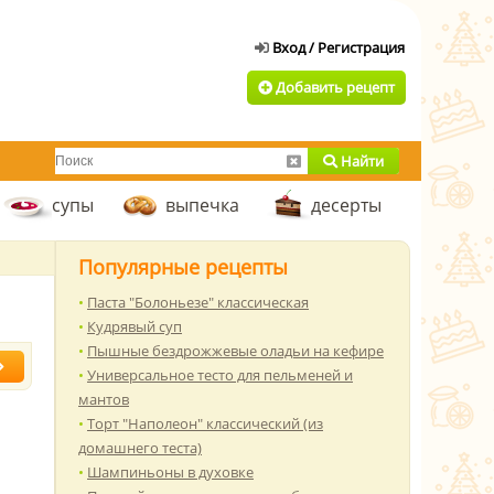
Добавить рецепт
Найти
супы
выпечка
десерты
Популярные рецепты
Паста "Болоньезе" классическая
Кудрявый суп
Пышные бездрожжевые оладьи на кефире
Универсальное тесто для пельменей и
мантов
Торт "Наполеон" классический (из
домашнего теста)
Шампиньоны в духовке