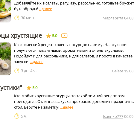
Добавляйте их в салаты, рагу, азу, рассольник, готовьте брускет
бутерброды!
30 мин
Маргарита
04.08
рцы хрустящие
5.0
Классический рецепт соленых огурцов на зиму. На вкус они
получаются пикантными, ароматными и очень вкусными.
Подойдут и для рассольника, и для салатов, и просто в качестве
закуски.
3 дн. 4 ч.
Galate
19.08
устики"
5.0
Кто любит хрустящие огурцы, то такой зимний рецепт вам
пригодится. Отличная закуска прекрасно дополнит праздничн
стол. Берите на заметку!
5 ч.
Isaenko777
06.09