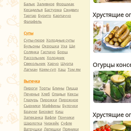
Балык
Заливное
Форшмак
Кесадилья
Бастурма
Сэндвич
Хрустящие о
Тартар
Бурито
Карпаччо
Фалафель
Супы
Супы-пюре
Холодные супы
Бульоны
Окрошка
Уха
Щи
Солянка
Гаспачо
Борщ
Рассольник
Холодник
Свекольник
Харчо
Шурпа
Огурцы конс
Лагман
Крем-суп
Хаш
Том ям
Выпечка
Пироги
Торты
Блины
Пицца
Печенье
Хлеб
Оладьи
Кексы
Глазурь
Пирожки
Пирожное
Сырники
Маффины
Булочки
Брауни
Бисквит
Киш
Хрустящие о
Запеканка
Вафли
Пончики
Шарлотка
Чизкейк
Суфле
Ватрушки
Лепешки
Пряники