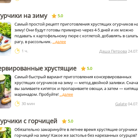
гурчики на зиму
5.0
Самый простой рецепт приготовления хрустящих огурчиков н
зиму! Они будут готовы примерно через 4-5 дней и их можно
подавать к картофельному пюре с котлетой, добавлять в салат
рагу, в рассольник.
1 ч.
Даша Петрова
24.07
ервированные хрустящие
5.0
Самый быстрый вариант приготовления консервированных
хрустящих огурчиков на зиму — метод двойной заливки. Снач
вы заливаете кипяток и пропариваете овощи, а затем — кипя
маринадом. Пробуйте!
30 мин
Galate
04.07
гурчики с горчицей
5.0
Обязательно замаринуйте в летнее время хрустящие огурчики 
горчицей на зиму! Какое же застолье без нарезанных огурцов?