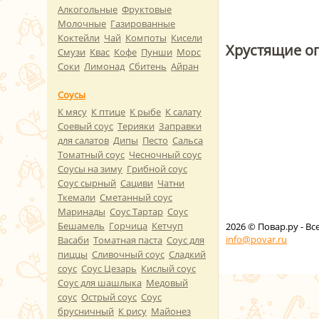
Алкогольные
Фруктовые
Молочные
Газированные
Коктейли
Чай
Компоты
Кисели
Хрустящие ог
Смузи
Квас
Кофе
Пунши
Морс
Соки
Лимонад
Сбитень
Айран
Соусы
К мясу
К птице
К рыбе
К салату
Соевый соус
Терияки
Заправки
для салатов
Дипы
Песто
Сальса
Томатный соус
Чесночный соус
Соусы на зиму
Грибной соус
Соус сырный
Сациви
Чатни
Ткемали
Сметанный соус
Маринады
Соус Тартар
Соус
Бешамель
Горчица
Кетчуп
2026
© Повар.ру - В
info@povar.ru
Васаби
Томатная паста
Соус для
пиццы
Сливочный соус
Сладкий
соус
Соус Цезарь
Кислый соус
Соус для шашлыка
Медовый
соус
Острый соус
Соус
брусничный
К рису
Майонез