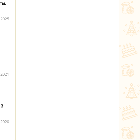
ты,
.2025
.2021
ый
.2020