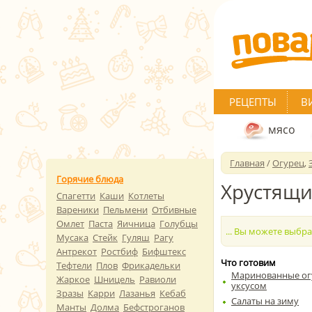
РЕЦЕПТЫ
В
мясо
Главная
/
Огурец
,
Горячие блюда
Хрустящи
Спагетти
Каши
Котлеты
Вареники
Пельмени
Отбивные
Омлет
Паста
Яичница
Голубцы
... Вы можете выбр
Мусака
Стейк
Гуляш
Рагу
Антрекот
Ростбиф
Бифштекс
Что готовим
Тефтели
Плов
Фрикадельки
Маринованные ог
Жаркое
Шницель
Равиоли
уксусом
Зразы
Карри
Лазанья
Кебаб
Салаты на зиму
Манты
Долма
Бефстроганов