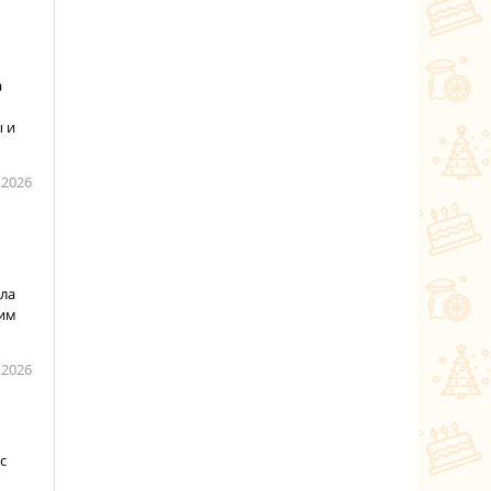
а
ы и
.2026
ала
щим
.2026
с