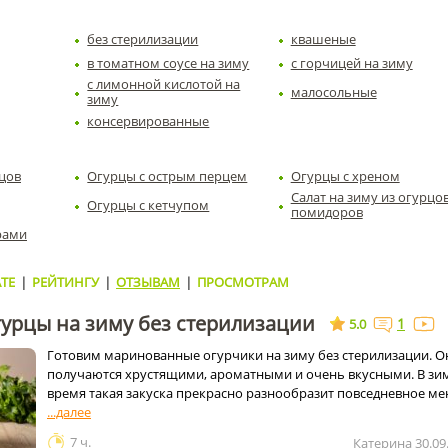
без стерилизации
квашеные
в томатном соусе на зиму
с горчицей на зиму
с лимонной кислотой на
малосольные
зиму
консервированные
рцов
Огурцы с острым перцем
Огурцы с хреном
Салат на зиму из огурцов
Огурцы с кетчупом
помидоров
рами
ТЕ
|
РЕЙТИНГУ
|
ОТЗЫВАМ
|
ПРОСМОТРАМ
урцы на зиму без стерилизации
1
5.0
Готовим маринованные огурчики на зиму без стерилизации. О
получаются хрустящими, ароматными и очень вкусными. В зи
время такая закуска прекрасно разнообразит повседневное ме
7 ч.
Катерина
30.09