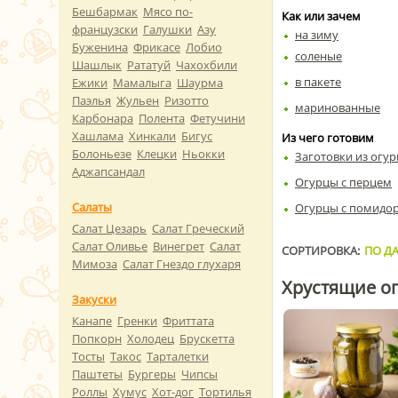
Бешбармак
Мясо по-
Как или зачем
французски
Галушки
Азу
на зиму
Буженина
Фрикасе
Лобио
соленые
Шашлык
Рататуй
Чахохбили
в пакете
Ежики
Мамалыга
Шаурма
Паэлья
Жульен
Ризотто
маринованные
Карбонара
Полента
Фетучини
Хашлама
Хинкали
Бигус
Из чего готовим
Болоньезе
Клецки
Ньокки
Заготовки из огу
Аджапсандал
Огурцы с перцем
Салаты
Огурцы с помидо
Салат Цезарь
Салат Греческий
Салат Оливье
Винегрет
Салат
СОРТИРОВКА:
ПО ДА
Мимоза
Салат Гнездо глухаря
Хрустящие ог
Закуски
Канапе
Гренки
Фриттата
Попкорн
Холодец
Брускетта
Тосты
Такос
Тарталетки
Паштеты
Бургеры
Чипсы
Роллы
Хумус
Хот-дог
Тортилья