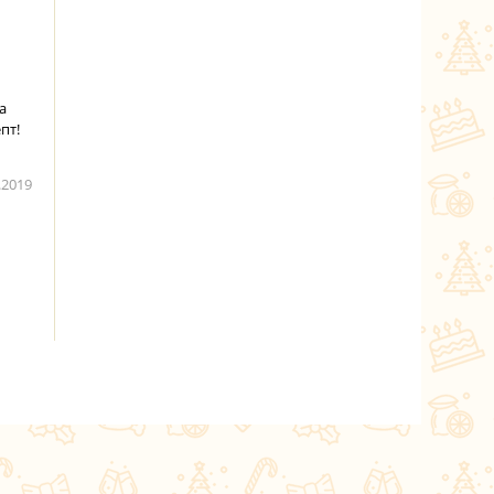
а
пт!
.2019