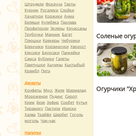
Штрудели
Фокачча
Тарты
Курник
Рогалики
Слойки
Хачапури
Коржики
Ачма
Беляши
Кулебяка
Пахлава
Профитроли
Эклеры
Круассаны
Трубочки
Манник
Багет
Соленые огу
Плюшки
Крекеры
Чебуреки
Блинчики
Корзиночки
Хворост
Кексики
Баурсаки
Панкейки
Самса
Бублики
Галеты
Пампушки
Хычины
Кыстыбый
Крамбл
Пита
Десерты
Огурчики "Хр
Конфеты
Мусс
Желе
Мармелад
Мороженое
Пудинг
Сироп
Крем
Безе
Зефир
Сорбет
Кутья
Тирамису
Пастила
Ириски
Халва
Трайфл
Щербет
Гоголь
моголь
Чак-чак
Напитки