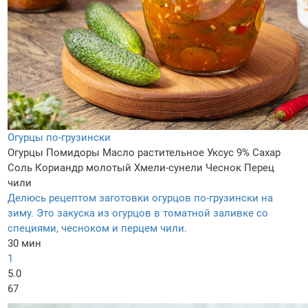
Огурцы по-грузински
Огурцы
Помидоры
Масло растительное
Уксус 9%
Сахар
Соль
Кориандр молотый
Хмели-сунели
Чеснок
Перец
чили
Делюсь рецептом заготовки огурцов по-грузински на
зиму. Это закуска из огурцов в томатной заливке со
специями, чесноком и перцем чили.
30 мин
1
5.0
67