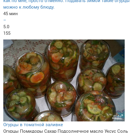
как по мне, просто отменно. Подавать зимой такие огурцы
можно к любому блюду.
45 мин
–
5.0
155
Огурцы в томатной заливке
Огурцы
Помидоры
Сахар
Подсолнечное масло
Уксус
Соль