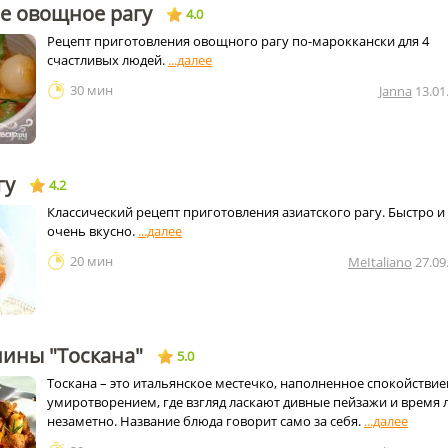
е овощное рагу
4.0
Рецепт приготовления овощного рагу по-мароккански для 4
счастливых людей.
30 мин
Janna
13.01
гу
4.2
Классический рецепт приготовления азиатского рагу. Быстро и
очень вкусно.
20 мин
MeItaliano
27.09
нины "Тоскана"
5.0
Тоскана – это итальянское местечко, наполненное спокойствие
умиротворением, где взгляд ласкают дивные пейзажи и время 
незаметно. Название блюда говорит само за себя.