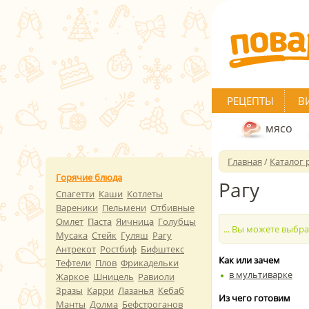
РЕЦЕПТЫ
В
мясо
Главная
/
Каталог 
Горячие блюда
Рагу
Спагетти
Каши
Котлеты
Вареники
Пельмени
Отбивные
Омлет
Паста
Яичница
Голубцы
... Вы можете выбр
Мусака
Стейк
Гуляш
Рагу
Антрекот
Ростбиф
Бифштекс
Как или зачем
Тефтели
Плов
Фрикадельки
в мультиварке
Жаркое
Шницель
Равиоли
Зразы
Карри
Лазанья
Кебаб
Из чего готовим
Манты
Долма
Бефстроганов