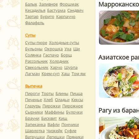
Марроканско
Балык
Заливное
Форшмак
Кесадилья
Бастурма
Сэндвич
Тартар
Бурито
Карпаччо
Фалафель
Супы
Супы-пюре
Холодные супы
Бульоны
Окрошка
Уха
Щи
Солянка
Гаспачо
Борщ
Азиатское ра
Рассольник
Холодник
Свекольник
Харчо
Шурпа
Лагман
Крем-суп
Хаш
Том ям
Выпечка
Пироги
Торты
Блины
Пицца
Печенье
Хлеб
Оладьи
Кексы
Глазурь
Пирожки
Пирожное
Рагу из бара
Сырники
Маффины
Булочки
Брауни
Бисквит
Киш
Запеканка
Вафли
Пончики
Шарлотка
Чизкейк
Суфле
Ватрушки
Лепешки
Пряники