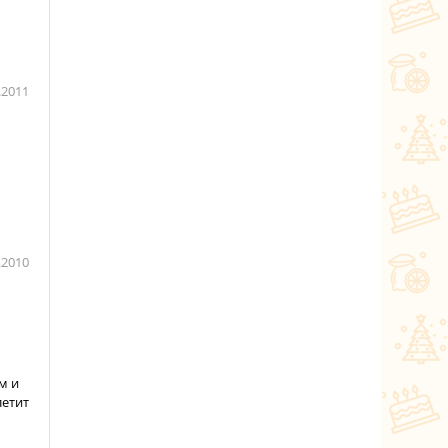
.2011
.2010
м и
летит