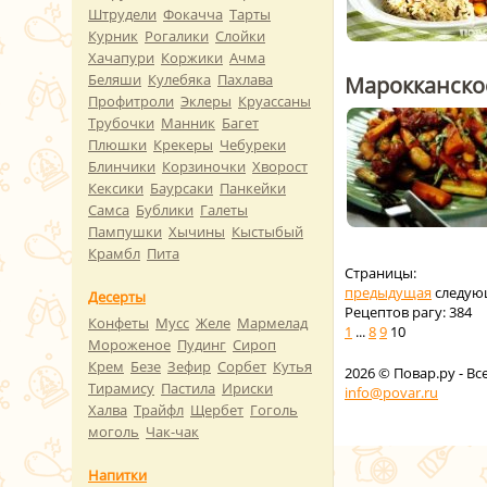
Штрудели
Фокачча
Тарты
Курник
Рогалики
Слойки
Хачапури
Коржики
Ачма
Беляши
Кулебяка
Пахлава
Марокканское
Профитроли
Эклеры
Круассаны
Трубочки
Манник
Багет
Плюшки
Крекеры
Чебуреки
Блинчики
Корзиночки
Хворост
Кексики
Баурсаки
Панкейки
Самса
Бублики
Галеты
Пампушки
Хычины
Кыстыбый
Крамбл
Пита
Страницы:
предыдущая
следую
Десерты
Рецептов рагу: 384
Конфеты
Мусс
Желе
Мармелад
1
...
8
9
10
Мороженое
Пудинг
Сироп
Крем
Безе
Зефир
Сорбет
Кутья
2026
© Повар.ру - В
Тирамису
Пастила
Ириски
info@povar.ru
Халва
Трайфл
Щербет
Гоголь
моголь
Чак-чак
Напитки