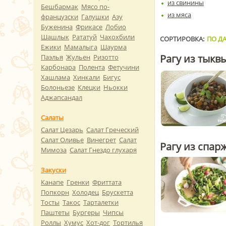
из свинины
Бешбармак
Мясо по-
из мяса
французски
Галушки
Азу
Буженина
Фрикасе
Лобио
Шашлык
Рататуй
Чахохбили
СОРТИРОВКА:
ПО ДА
Ежики
Мамалыга
Шаурма
Рагу из тыкв
Паэлья
Жульен
Ризотто
Карбонара
Полента
Фетучини
Хашлама
Хинкали
Бигус
Болоньезе
Клецки
Ньокки
Аджапсандал
Салаты
Салат Цезарь
Салат Греческий
Салат Оливье
Винегрет
Салат
Рагу из спар
Мимоза
Салат Гнездо глухаря
Закуски
Канапе
Гренки
Фриттата
Попкорн
Холодец
Брускетта
Тосты
Такос
Тарталетки
Паштеты
Бургеры
Чипсы
Роллы
Хумус
Хот-дог
Тортилья