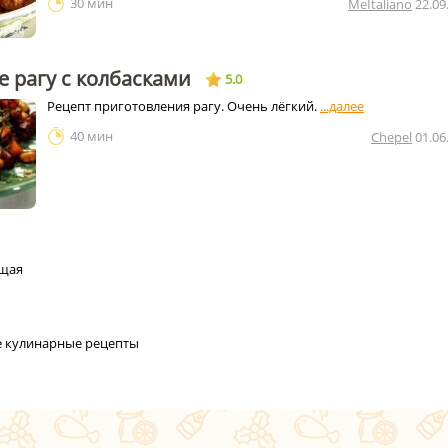
30 мин
MeItaliano
22.09
 рагу с колбасками
5.0
Рецепт приготовления рагу. Очень лёгкий.
40 мин
Chepel
01.06
щая
се кулинарные рецепты