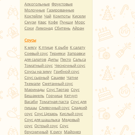
Алкогольные
Фруктовые
Молочные
Газированные
Коктейли
Чай
Компоты
Кисели
Смузи
Квас
Кофе
Пунши
Морс
Соки
Лимонад
Сбитень
Айран
Соусы
К мясу
К птице
К рыбе
К салату
Соевый соус
Терияки
Заправки
для салатов
Дипы
Песто
Сальса
Томатный соус
Чесночный соус
Соусы на зиму
Грибной соус
Соус сырный
Сациви
Чатни
Ткемали
Сметанный соус
Маринады
Соус Тартар
Соус
Бешамель
Горчица
Кетчуп
Васаби
Томатная паста
Соус для
пиццы
Сливочный соус
Сладкий
соус
Соус Цезарь
Кислый соус
Соус для шашлыка
Медовый
соус
Острый соус
Соус
брусничный
К рису
Майонез