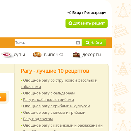
Добавить рецепт
Найти
супы
выпечка
десерты
Рагу - лучшие 10 рецептов
Овощное рагу со стручковой фасолью и
кабачками
Овощное рагу с сельдереем
Рагу из кабачков с грибами
Овощное рагу с грибами и кускусом
Овощное рагу с мясом и грибами
Рагу под соусом
Овощное рагу с кабачками и баклажанами