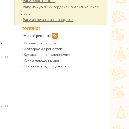
Рагу "Охотничье"
Рагу из куриных сердечек в мексиканском
стиле
Рагу из печенки с овощами
ПОЛЕЗНОЕ
Новые рецепты
го
Случайный рецепт
Фотографии рецептов
Кулинарная энциклопедия
.2011
Кухни народов мира
Польза и вред продуктов
о
.2011