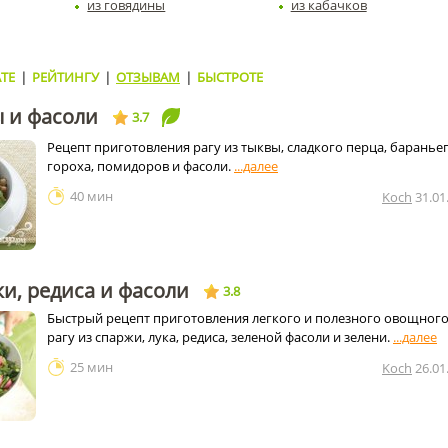
из говядины
из кабачков
ТЕ
|
РЕЙТИНГУ
|
ОТЗЫВАМ
|
БЫСТРОТЕ
ы и фасоли
3.7
Рецепт приготовления рагу из тыквы, сладкого перца, баранье
гороха, помидоров и фасоли.
40 мин
Koch
31.01
жи, редиса и фасоли
3.8
Быстрый рецепт приготовления легкого и полезного овощног
рагу из спаржи, лука, редиса, зеленой фасоли и зелени.
25 мин
Koch
26.01