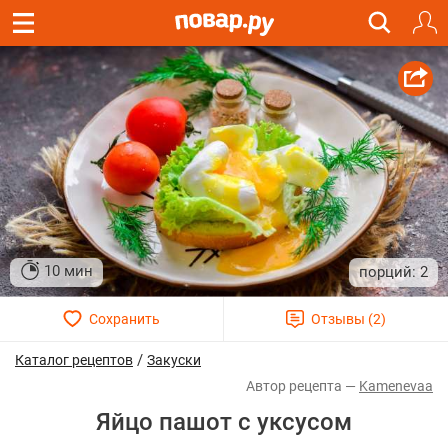
10 мин
2
/
Каталог рецептов
Закуски
Kamenevaa
Яйцо пашот с уксусом