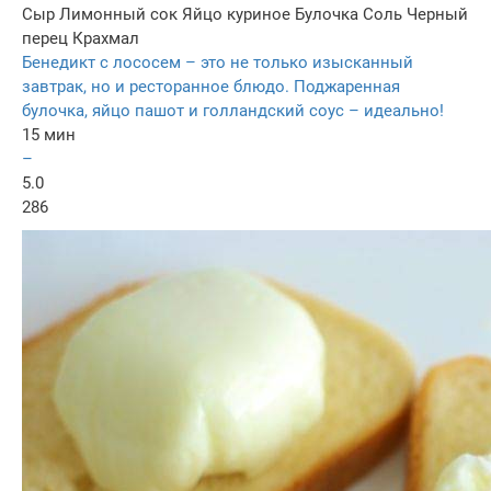
Сыр
Лимонный сок
Яйцо куриное
Булочка
Соль
Черный
перец
Крахмал
Бенедикт с лососем – это не только изысканный
завтрак, но и ресторанное блюдо. Поджаренная
булочка, яйцо пашот и голландский соус – идеально!
15 мин
–
5.0
286