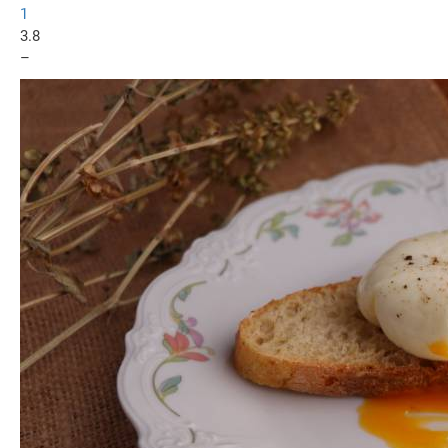
1
3.8
–