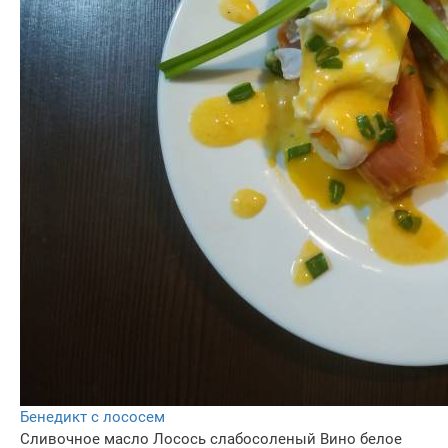
Бенедикт с лососем
Сливочное масло
Лосось слабосоленый
Вино белое