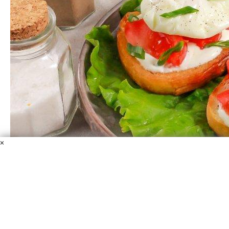
×
Брускетта с яйцом пашот
Хлеб белый
Масло растительное
Яйцо куриное