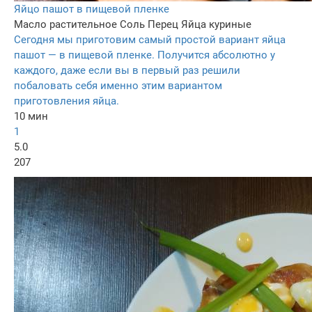
Яйцо пашот в пищевой пленке
Масло растительное
Соль
Перец
Яйца куриные
Сегодня мы приготовим самый простой вариант яйца
пашот — в пищевой пленке. Получится абсолютно у
каждого, даже если вы в первый раз решили
побаловать себя именно этим вариантом
приготовления яйца.
10 мин
1
5.0
207