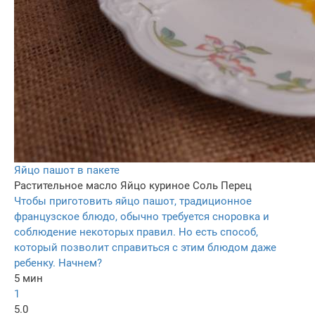
Яйцо пашот в пакете
Растительное масло
Яйцо куриное
Соль
Перец
Чтобы приготовить яйцо пашот, традиционное
французское блюдо, обычно требуется сноровка и
соблюдение некоторых правил. Но есть способ,
который позволит справиться с этим блюдом даже
ребенку. Начнем?
5 мин
1
5.0