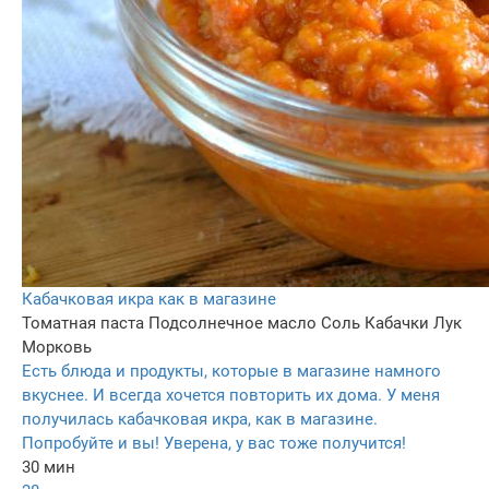
Кабачковая икра как в магазине
Томатная паста
Подсолнечное масло
Соль
Кабачки
Лук
Морковь
Есть блюда и продукты, которые в магазине намного
вкуснее. И всегда хочется повторить их дома. У меня
получилась кабачковая икра, как в магазине.
Попробуйте и вы! Уверена, у вас тоже получится!
30 мин