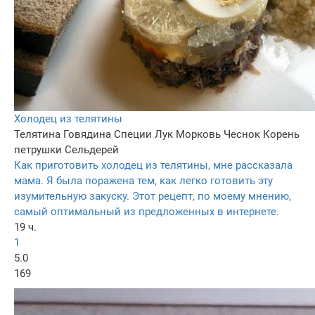
Холодец из телятины
Телятина
Говядина
Специи
Лук
Морковь
Чеснок
Корень
петрушки
Сельдерей
Как приготовить холодец из телятины, мне рассказала
мама. Я была поражена тем, как легко готовить эту
изумительную закуску. Этот рецепт, по моему мнению,
самый оптимальный из предложенных в интернете.
19 ч.
1
5.0
169