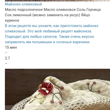
Майонез оливковый
Масло подсолнечное
Масло оливковое
Соль
Горчица
Сок лимонный (можно заменить на уксус)
Яйцо
куриное
В этом рецепте вы узнаете, как приготовить майонез
оливковый. Это мой любимый рецепт майонеза.
Подходит для любых салатов. Также очень вкусно
заправлять им пельмешки и соленые вареники.
15 мин
–
2.7
–