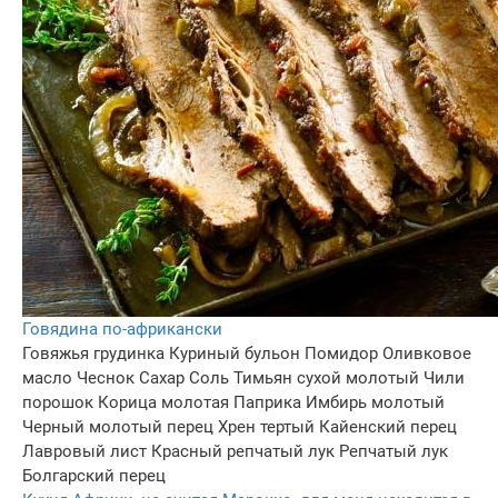
Говядина по-африкански
Говяжья грудинка
Куриный бульон
Помидор
Оливковое
масло
Чеснок
Сахар
Соль
Тимьян сухой молотый
Чили
порошок
Корица молотая
Паприка
Имбирь молотый
Черный молотый перец
Хрен тертый
Кайенский перец
Лавровый лист
Красный репчатый лук
Репчатый лук
Болгарский перец