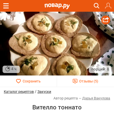
4 ч.
8
/
Каталог рецептов
Закуски
Дарья Вакулова
Вителло тоннато