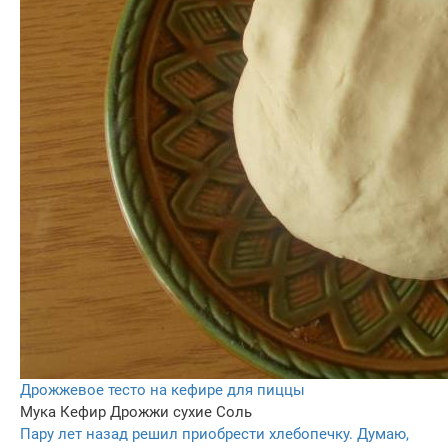
Дрожжевое тесто на кефире для пиццы
Мука
Кефир
Дрожжи сухие
Соль
Пару лет назад решил приобрести хлебопечку. Думаю,