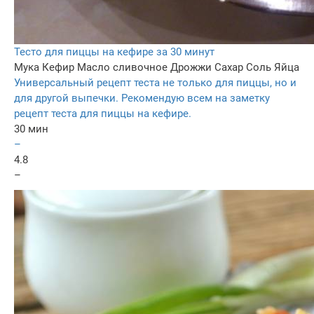
Тесто для пиццы на кефире за 30 минут
Мука
Кефир
Масло сливочное
Дрожжи
Сахар
Соль
Яйца
Универсальный рецепт теста не только для пиццы, но и
для другой выпечки. Рекомендую всем на заметку
рецепт теста для пиццы на кефире.
30 мин
–
4.8
–