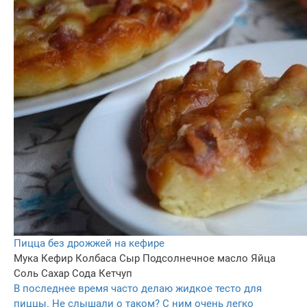
Пицца без дрожжей на кефире
Мука
Кефир
Колбаса
Сыр
Подсолнечное масло
Яйца
Соль
Сахар
Сода
Кетчуп
В последнее время часто делаю жидкое тесто для
пиццы. Не слышали о таком? С ним очень легко