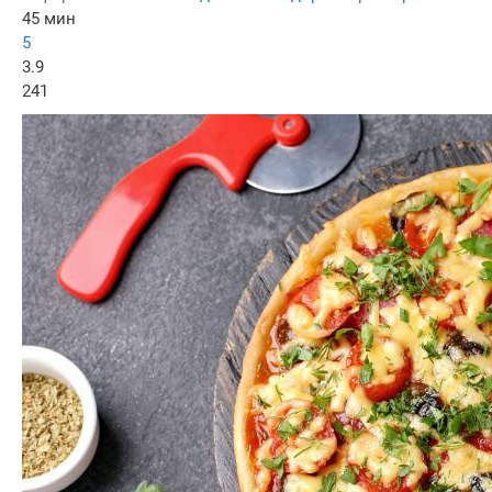
45 мин
5
3.9
241