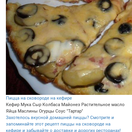
Пицца на сковороде на кефире
Кефир
Мука
Сыр
Колбаса
Майонез
Растительное масло
Яйца
Маслины
Огурцы
Соус "Тартар"
Захотелось вкусной домашней пиццы? Смотрите и
запоминайте этот рецепт пиццы на сковороде на
кефире и забывайте о доставке и дорогих ресторанах!