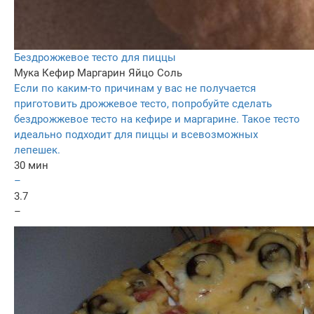
Бездрожжевое тесто для пиццы
Мука
Кефир
Маргарин
Яйцо
Соль
Если по каким-то причинам у вас не получается
приготовить дрожжевое тесто, попробуйте сделать
бездрожжевое тесто на кефире и маргарине. Такое тесто
идеально подходит для пиццы и всевозможных
лепешек.
30 мин
–
3.7
–