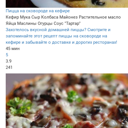
Пицца на сковороде на кефире
Кефир
Мука
Сыр
Колбаса
Майонез
Растительное масло
Яйца
Маслины
Огурцы
Соус "Тартар"
Захотелось вкусной домашней пиццы? Смотрите и
запоминайте этот рецепт пиццы на сковороде на
кефире и забывайте о доставке и дорогих ресторанах!
45 мин
5
3.9
241