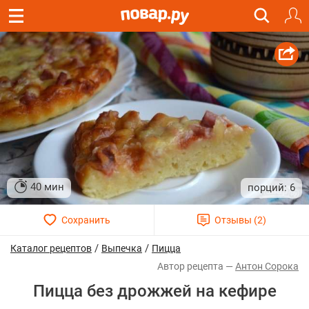
40 мин
6
/
/
Каталог рецептов
Выпечка
Пицца
Антон Сорока
Пицца без дрожжей на кефире