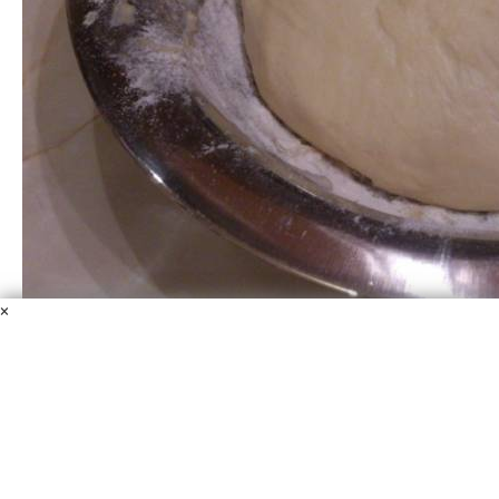
×
Тесто для пиццы на кефире за 30 минут
Мука
Кефир
Масло сливочное
Дрожжи
Сахар
Соль
Яйца
Универсальный рецепт теста не только для пиццы, но и
для другой выпечки. Рекомендую всем на заметку
рецепт теста для пиццы на кефире.