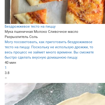
Бездрожжевое тесто на пиццу
Мука пшеничная
Молоко
Сливочное масло
Разрыхлитель
Соль
Могу посоветовать, как приготовить бездрожжевое
тесто на пиццу. Поскольку не использую дрожжи, то
весь процесс не займет много времени. Вы сможете
быстро сделать вкусную домашнюю пиццу.
40 мин
1
3.8
–