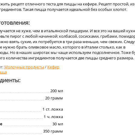
жить рецепт отличного теста для пиццы на кефире. Рецепт простой, из
редиентов. Такая пицца получается идеальной без особых хлопот.
отовления:
учается не хуже, чем в итальянской пиццерии. И все это на вашей кухн
овьте пирог с любой начинкой: колбасой, сосисками, грибами, помид
но взять сухие, их потребуется в три раза меньше, чем свежих. Следу
е нужно брать оливковое масло, которого в Италии столько, как в
оды. Но в наших широтах мы чаще используем подсолнечное. Тоже б
го количества ингредиентов получается две пиццы среднего размера.
т:
Молочные продукты
/
Кефир
цца
едиенты:
200
мл
20
грамм
1
ст. ложка
1
ч. ложка
е
30
мл
350
грамм