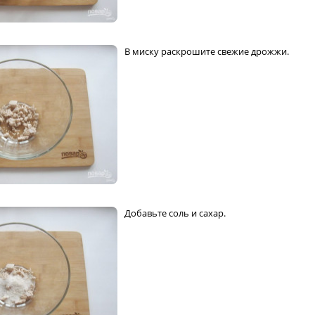
В миску раскрошите свежие дрожжи.
Добавьте соль и сахар.