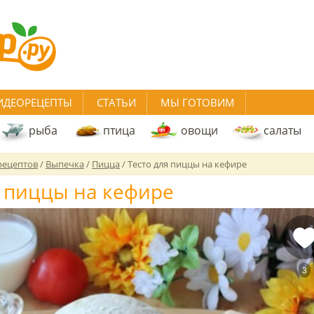
ИДЕОРЕЦЕПТЫ
СТАТЬИ
МЫ ГОТОВИМ
рыба
птица
овощи
салаты
рецептов
/
Выпечка
/
Пицца
/
Тесто для пиццы на кефире
я пиццы на кефире
3