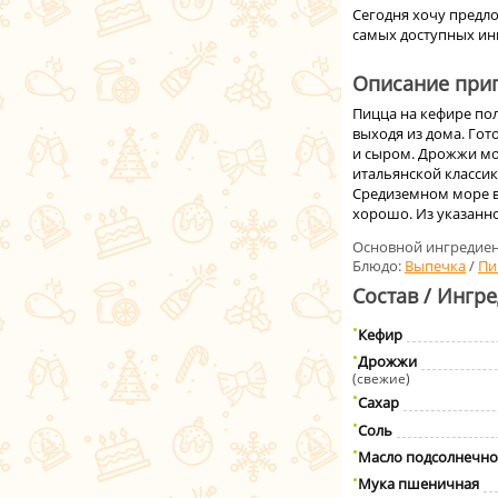
Сегодня хочу предло
самых доступных инг
Описание приг
Пицца на кефире пол
выходя из дома. Гот
и сыром. Дрожжи мож
итальянской классик
Средиземном море в
хорошо. Из указанно
Основной ингредиен
Блюдо:
Выпечка
/
Пи
Состав / Ингр
Кефир
Дрожжи
(свежие)
Сахар
Соль
Масло подсолнечно
Мука пшеничная