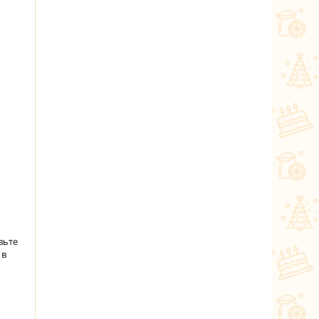
вьте
 в