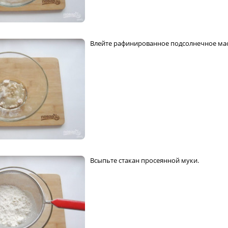
Влейте рафинированное подсолнечное мас
Всыпьте стакан просеянной муки.