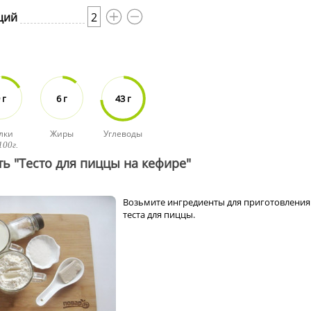
ций
2
 г
6 г
43 г
лки
Жиры
Углеводы
100г.
ть "Тесто для пиццы на кефире"
Возьмите ингредиенты для приготовления
теста для пиццы.