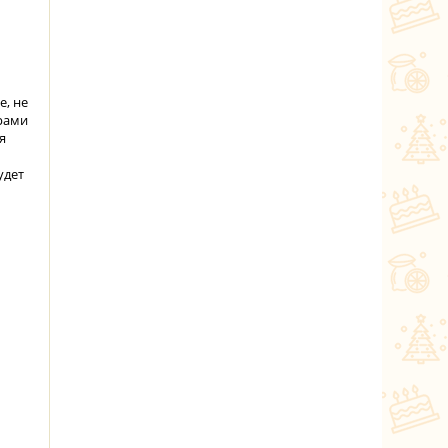
е, не
орами
я
удет