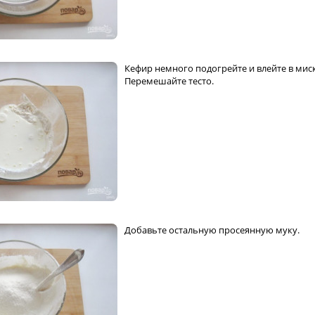
Кефир немного подогрейте и влейте в миск
Перемешайте тесто.
Добавьте остальную просеянную муку.