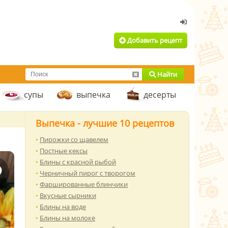
Добавить рецепт
Найти
супы
выпечка
десерты
Выпечка - лучшие 10 рецептов
Пирожки со щавелем
Постные кексы
Блины с красной рыбой
Черничный пирог с творогом
Фаршированные блинчики
Вкусные сырники
Блины на воде
Блины на молоке